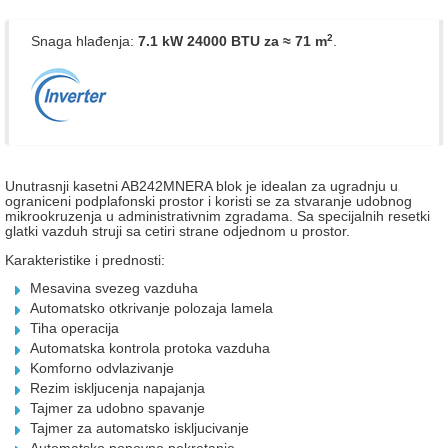
2
Snaga hlađenja:
7.1 kW 24000 BTU
za ≈ 71 m
.
Unutrasnji kasetni AB242MNERA blok je idealan za ugradnju u
ograniceni podplafonski prostor i koristi se za stvaranje udobnog
mikrookruzenja u administrativnim zgradama. Sa specijalnih resetki
glatki vazduh struji sa cetiri strane odjednom u prostor.
Karakteristike i prednosti:
Mesavina svezeg vazduha
Automatsko otkrivanje polozaja lamela
Tiha operacija
Automatska kontrola protoka vazduha
Komforno odvlazivanje
Rezim iskljucenja napajanja
Tajmer za udobno spavanje
Tajmer za automatsko iskljucivanje