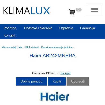
0
Početna
Dostava i plaćanje
Ugradnja
Garancija
Kontakt
Klima uređaji Haier
›
VRF sistemi
›
Kasetne unutrasnje jedinice
›
Haier AB242MNERA
Cena sa PDV-om:
na upit
Dobite ponudu
Kupiti
Uporediti