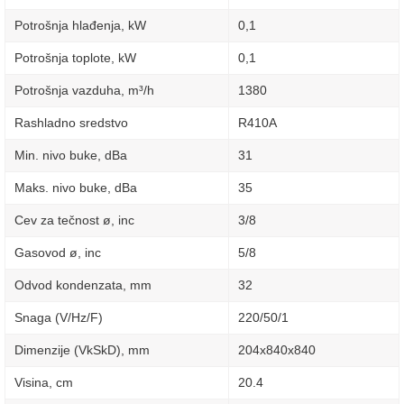
Potrošnja hlađenja, kW
0,1
Potrošnja toplote, kW
0,1
Potrošnja vazduha, m³/h
1380
Rashladno sredstvo
R410A
Min. nivo buke, dBa
31
Maks. nivo buke, dBa
35
Cev za tečnost ø, inc
3/8
Gasovod ø, inc
5/8
Odvod kondenzata, mm
32
Snaga (V/Hz/F)
220/50/1
Dimenzije (VkSkD), mm
204х840х840
Visina, сm
20.4