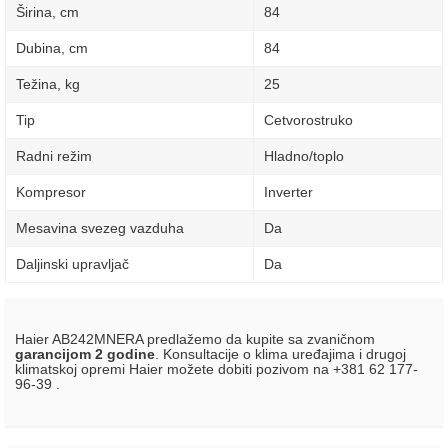
Širina, сm
84
Dubina, сm
84
Težina, kg
25
Tip
Cetvorostruko
Radni režim
Hladno/toplo
Kompresor
Inverter
Mesavina svezeg vazduha
Da
Daljinski upravljač
Da
Haier AB242MNERA predlažemo da kupite sa zvaničnom
garancijom 2 godine
. Konsultacije o klima uređajima i drugoj
klimatskoj opremi Haier možete dobiti pozivom na +381 62 177-
96-39 .