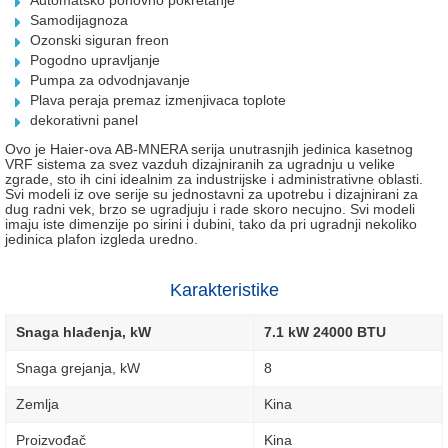
Automatsko ponovno pokretanje
Samodijagnoza
Ozonski siguran freon
Pogodno upravljanje
Pumpa za odvodnjavanje
Plava peraja premaz izmenjivaca toplote
dekorativni panel
Ovo je Haier-ova AB-MNERA serija unutrasnjih jedinica kasetnog
VRF sistema za svez vazduh dizajniranih za ugradnju u velike
zgrade, sto ih cini idealnim za industrijske i administrativne oblasti.
Svi modeli iz ove serije su jednostavni za upotrebu i dizajnirani za
dug radni vek, brzo se ugradjuju i rade skoro necujno. Svi modeli
imaju iste dimenzije po sirini i dubini, tako da pri ugradnji nekoliko
jedinica plafon izgleda uredno.
Karakteristike
Snaga hlađenja, kW
7.1 kW 24000 BTU
Snaga grejanja, kW
8
Zemlja
Kina
Proizvođač
Kina