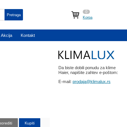
0
Pretraga
Korpa
Akcija
Kontakt
Da biste dobili ponudu za klime
Haier, napišite zahtev e-poštom:
E-mail:
prodaja@klimalux.rs
orediti
Kupiti