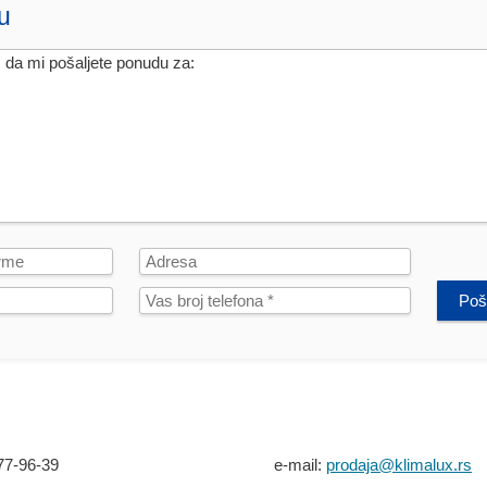
u
Poša
77-96-39
e-mail:
prodaja@klimalux.rs