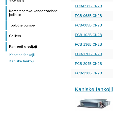
VRF sistemi
FCB-058B CN2B
Kompresorsko-kondenzacione
jedinice
FCB-068B CN2B
Toplotne pumpe
FCB-085B CN2B
FCB-102B CN2B
Chillers
FCB-136B CN2B
Fan-coil uredjaji
FCB-170B CN2B
Kasetne fankojli
Kanlske fankojli
FCB-204B CN2B
FCB-238B CN2B
Kanlske fankojli