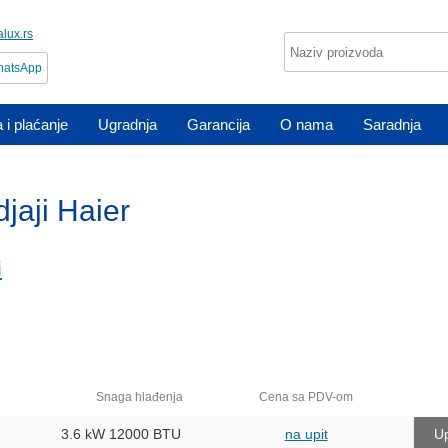
lux.rs
atsApp
 i plaćanje
Ugradnja
Garancija
O nama
Saradnja
djaji Haier
i
Snaga hlađenja
Cena sa PDV-om
3.6 kW
12000 BTU
na upit
Up