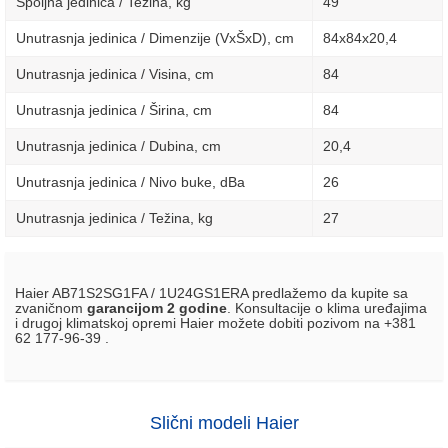
Spoljna jedinica / Težina, kg
49
Unutrasnja jedinica / Dimenzije (VxŠxD), сm
84x84х20,4
Unutrasnja jedinica / Visina, сm
84
Unutrasnja jedinica / Širina, сm
84
Unutrasnja jedinica / Dubina, сm
20,4
Unutrasnja jedinica / Nivo buke, dBa
26
Unutrasnja jedinica / Težina, kg
27
Haier AB71S2SG1FA / 1U24GS1ERA predlažemo da kupite sa
zvaničnom
garancijom 2 godine
. Konsultacije o klima uređajima
i drugoj klimatskoj opremi Haier možete dobiti pozivom na +381
62 177-96-39 .
Slični modeli Haier