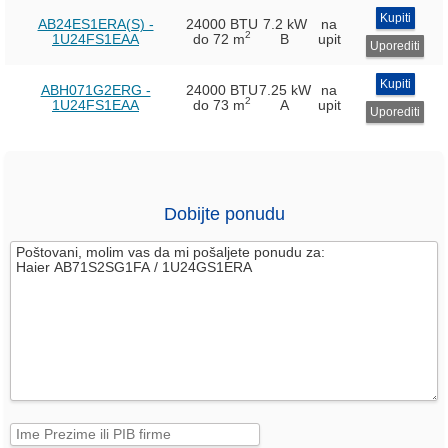
Kupiti
AB24ES1ERA(S) -
24000 BTU
7.2 kW
na
2
1U24FS1EAA
do 72 m
B
upit
Uporediti
Kupiti
ABH071G2ERG -
24000 BTU
7.25 kW
na
2
1U24FS1EAA
do 73 m
A
upit
Uporediti
Dobijte ponudu