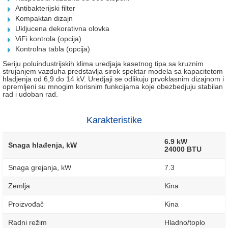
Antibakterijski filter
Kompaktan dizajn
Ukljucena dekorativna olovka
ViFi kontrola (opcija)
Kontrolna tabla (opcija)
Seriju poluindustrijskih klima uredjaja kasetnog tipa sa kruznim
strujanjem vazduha predstavlja sirok spektar modela sa kapacitetom
hladjenja od 6,9 do 14 kV. Uredjaji se odlikuju prvoklasnim dizajnom i
opremljeni su mnogim korisnim funkcijama koje obezbedjuju stabilan
rad i udoban rad.
Karakteristike
6.9 kW
Snaga hlađenja, kW
24000 BTU
Snaga grejanja, kW
7.3
Zemlja
Kina
Proizvođač
Kina
Radni režim
Hladno/toplo