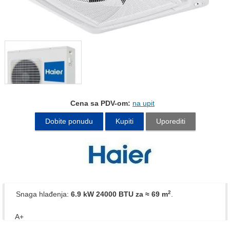
Cena sa PDV-om:
na upit
Dobite ponudu
Kupiti
Uporediti
2
Snaga hlađenja:
6.9 kW 24000 BTU
za ≈ 69 m
.
A+