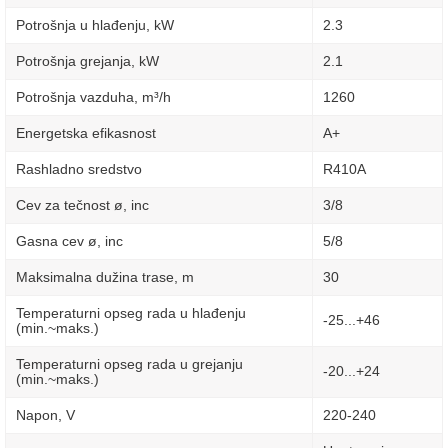
Potrošnja u hlađenju, kW
2.3
Potrošnja grejanja, kW
2.1
Potrošnja vazduha, m³/h
1260
Energetska efikasnost
A+
Rashladno sredstvo
R410A
Cev za tečnost ø, inc
3/8
Gasna cev ø, inc
5/8
Maksimalna dužina trase, m
30
Temperaturni opseg rada u hlađenju
-25...+46
(min.~maks.)
Temperaturni opseg rada u grejanju
-20...+24
(min.~maks.)
Napon, V
220-240