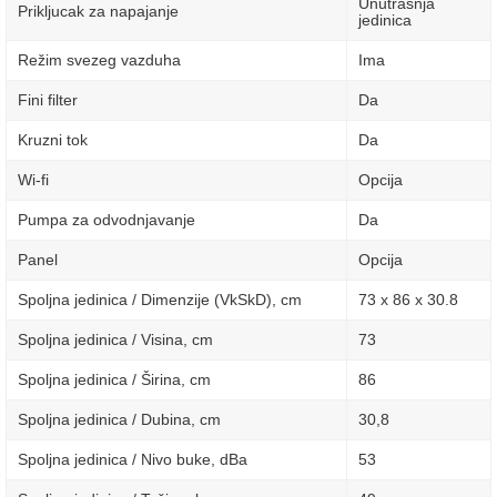
Unutrasnja
Prikljucak za napajanje
jedinica
Režim svezeg vazduha
Ima
Fini filter
Da
Kruzni tok
Da
Wi-fi
Opcija
Pumpa za odvodnjavanje
Da
Panel
Opcija
Spoljna jedinica / Dimenzije (VkSkD), сm
73 x 86 x 30.8
Spoljna jedinica / Visina, сm
73
Spoljna jedinica / Širina, сm
86
Spoljna jedinica / Dubina, сm
30,8
Spoljna jedinica / Nivo buke, dBa
53