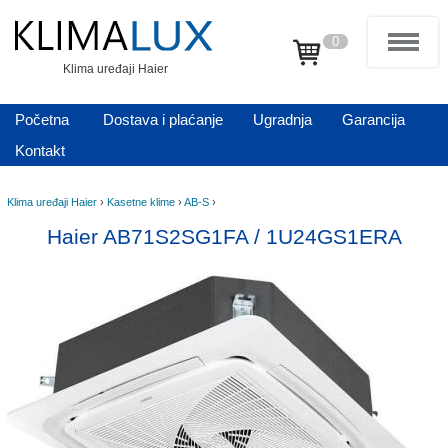
0
Klima uređaji Haier
Početna
Dostava i plaćanje
Ugradnja
Garancija
Kontakt
Klima uređaji Haier
›
Kasetne klime
›
AB-S
›
Haier AB71S2SG1FA / 1U24GS1ERA