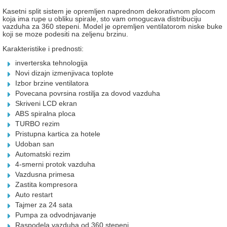
Kasetni split sistem je opremljen naprednom dekorativnom plocom
koja ima rupe u obliku spirale, sto vam omogucava distribuciju
vazduha za 360 stepeni. Model je opremljen ventilatorom niske buke
koji se moze podesiti na zeljenu brzinu.
Karakteristike i prednosti:
inverterska tehnologija
Novi dizajn izmenjivaca toplote
Izbor brzine ventilatora
Povecana povrsina rostilja za dovod vazduha
Skriveni LCD ekran
ABS spiralna ploca
TURBO rezim
Pristupna kartica za hotele
Udoban san
Automatski rezim
4-smerni protok vazduha
Vazdusna primesa
Zastita kompresora
Auto restart
Tajmer za 24 sata
Pumpa za odvodnjavanje
Raspodela vazduha od 360 stepeni