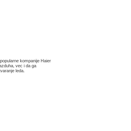
m popularne kompanije Haier
azduha, vec i da ga
varanje leda.