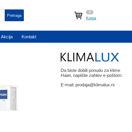
0
Pretraga
Korpa
Akcija
Kontakt
Da biste dobili ponudu za klime
Haier, napišite zahtev e-poštom:
E-mail:
prodaja@klimalux.rs