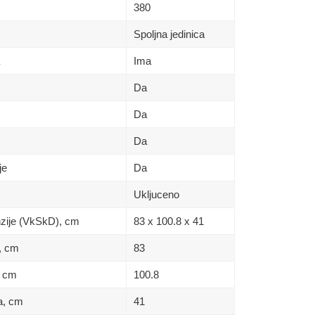
380
Spoljna jedinica
Ima
Da
Da
Da
je
Da
Ukljuceno
nzije (VkSkD), сm
83 x 100.8 x 41
a, сm
83
, сm
100.8
na, сm
41