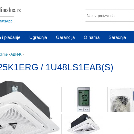
imalux.rs
atsApp
 i plaćanje
Ugradnja
Garancija
O nama
Saradnja
klime
›
ABH-K
›
25K1ERG / 1U48LS1EAB(S)