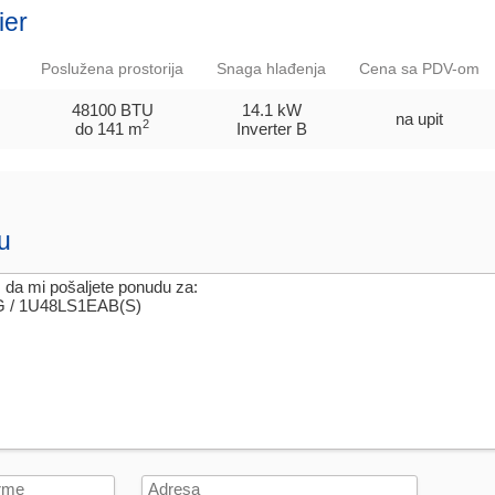
ier
Poslužena prostorija
Snaga hlađenja
Cena sa PDV-om
48100 BTU
14.1 kW
na upit
2
do 141 m
Inverter
B
u