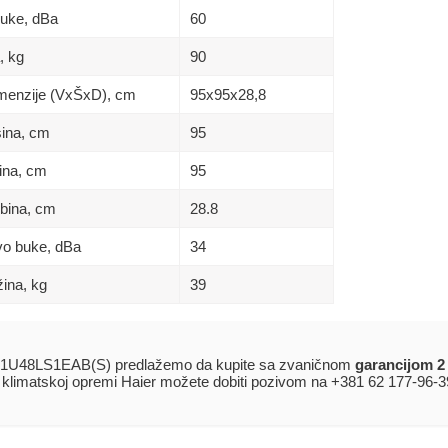
buke, dBa
60
, kg
90
Dimenzije (VxŠxD), сm
95х95х28,8
sina, сm
95
rina, сm
95
ubina, сm
28.8
ivo buke, dBa
34
žina, kg
39
1U48LS1EAB(S) predlažemo da kupite sa zvaničnom
garancijom 2
j klimatskoj opremi Haier možete dobiti pozivom na +381 62 177-96-3