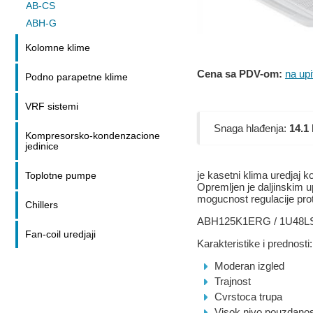
AB-CS
ABH-G
Kolomne klime
Cena sa PDV-om:
na upi
Podno parapetne klime
VRF sistemi
Snaga hlađenja:
14.1
Kompresorsko-kondenzacione
jedinice
je kasetni klima uredjaj k
Toplotne pumpe
Opremljen je daljinskim u
mogucnost regulacije pro
Chillers
ABH125K1ERG / 1U48L
Fan-coil uredjaji
Karakteristike i prednosti:
Moderan izgled
Trajnost
Cvrstoca trupa
Visok nivo pouzdanos