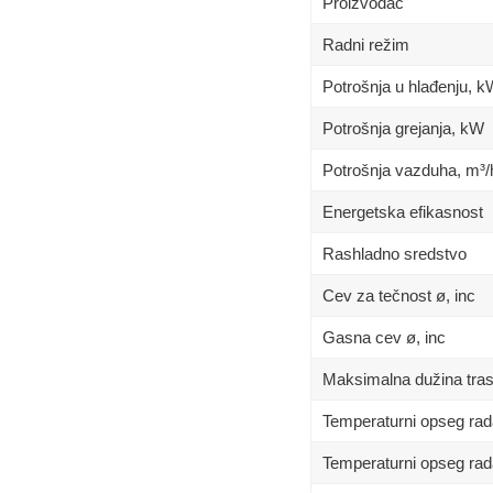
Proizvođač
Radni režim
Potrošnja u hlađenju, 
Potrošnja grejanja, kW
Potrošnja vazduha, m³/
Energetska efikasnost
Rashladno sredstvo
Cev za tečnost ø, inc
Gasna cev ø, inc
Maksimalna dužina tra
Temperaturni opseg rad
Temperaturni opseg rad