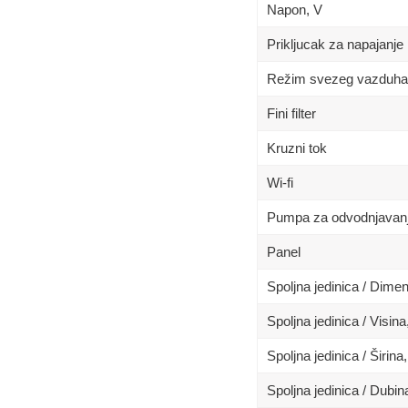
Napon, V
Prikljucak za napajanje
Režim svezeg vazduha
Fini filter
Kruzni tok
Wi-fi
Pumpa za odvodnjavan
Panel
Spoljna jedinica / Dime
Spoljna jedinica / Visin
Spoljna jedinica / Širina
Spoljna jedinica / Dubi