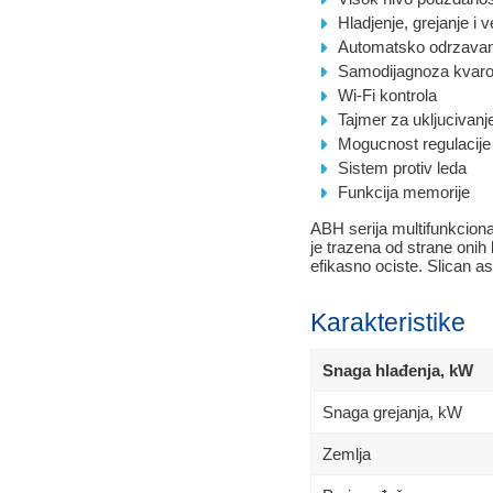
Hladjenje, grejanje i v
Automatsko odrzavan
Samodijagnoza kvar
Wi-Fi kontrola
Tajmer za ukljucivanje
Mogucnost regulacij
Sistem protiv leda
Funkcija memorije
ABH serija multifunkcion
je trazena od strane oni
efikasno ociste. Slican a
Karakteristike
Snaga hlađenja, kW
Snaga grejanja, kW
Zemlja