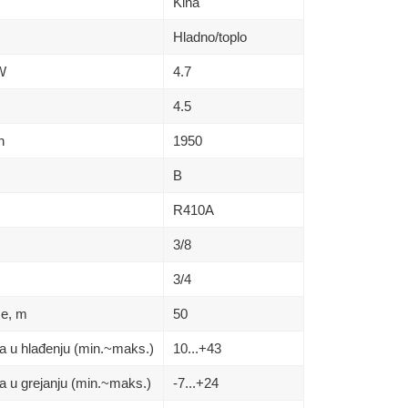
Kina
Hladno/toplo
kW
4.7
4.5
h
1950
B
R410A
3/8
3/4
se, m
50
a u hlađenju (min.~maks.)
10...+43
a u grejanju (min.~maks.)
-7...+24