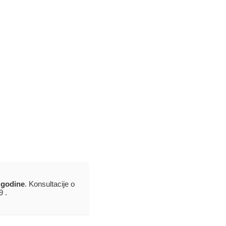
 godine
. Konsultacije o
9 .