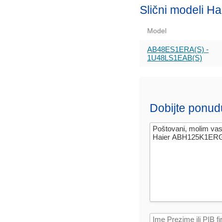
Slični modeli Ha
Model
AB48ES1ERA(S) -
1U48LS1EAB(S)
Dobijte ponud