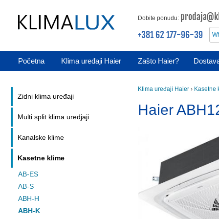
prodaja@kl
Dobite ponudu:
+381 62 177-96-39
Wh
Početna
Klima uređaji Haier
Zašto Haier?
Dostava
Klima uređaji Haier
›
Kasetne 
Zidni klima uređaji
Haier ABH1
Multi split klima uredjaji
Kanalske klime
Kasetne klime
AB-ES
AB-S
ABH-H
ABH-K