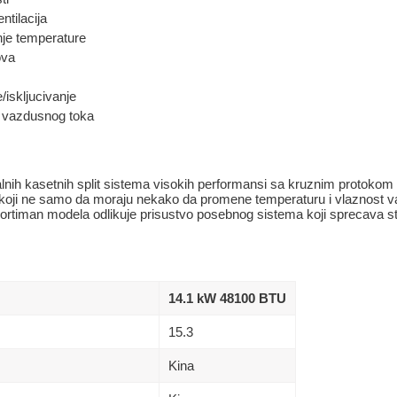
entilacija
je temperature
ova
/iskljucivanje
e vazdusnog toka
alnih kasetnih split sistema visokih performansi sa kruznim protoko
h koji ne samo da moraju nekako da promene temperaturu i vlaznost v
sortiman modela odlikuje prisustvo posebnog sistema koji sprecava st
14.1 kW 48100 BTU
15.3
Kina