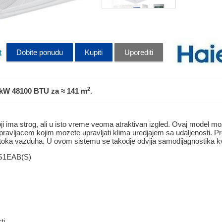
t
Dobite ponudu
Kupiti
Uporediti
2
 kW 48100 BTU
za ≈ 141 m
.
oji ima strog, ali u isto vreme veoma atraktivan izgled. Ovaj model mo
pravljacem kojim mozete upravljati klima uredjajem sa udaljenosti. Pr
toka vazduha. U ovom sistemu se takodje odvija samodijagnostika k
S1EAB(S)
ti