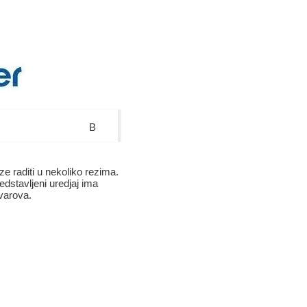
B
ze raditi u nekoliko rezima.
edstavljeni uredjaj ima
varova.