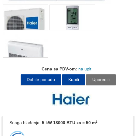
Cena sa PDV-om:
na upit
Dobite ponudu
Kupiti
Uporediti
2
Snaga hlađenja:
5 kW 18000 BTU
za ≈ 50 m
.