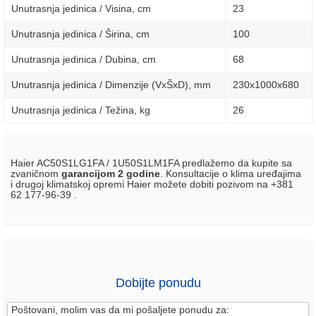
Unutrasnja jedinica / Visina, сm
23
Unutrasnja jedinica / Širina, сm
100
Unutrasnja jedinica / Dubina, сm
68
Unutrasnja jedinica / Dimenzije (VxŠxD), mm
230х1000х680
Unutrasnja jedinica / Težina, kg
26
Haier AC50S1LG1FA / 1U50S1LM1FA predlažemo da kupite sa
zvaničnom
garancijom 2 godine
. Konsultacije o klima uređajima
i drugoj klimatskoj opremi Haier možete dobiti pozivom na +381
62 177-96-39 .
Dobijte ponudu