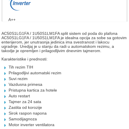
A++
AC50S1LG1FA / 1U50S1LM1FA split sistem od poda do plafona
AC50S1LG1FA / 1U50S1LM1FA je idealna opcija za sobe sa gotovim
enterijerom, jer unutrasnja jedinica ima svestranost i lakocu
ugradnje. Uredjaj je u stanju da radi u automatskom rezimu, a
takodje je opremljen i prilagodljivim dnevnim tajmerom.
Karakteristike i prednosti:
Tih rezim TIH
Prilagodljivi automatski rezim
Suvi rezim
Vazdusna primesa
Pristupna kartica za hotele
Auto restart
Tajmer za 24 sata
Zastita od korozije
Sirok raspon napona
Samodijagnoza
Motor inverter ventilatora