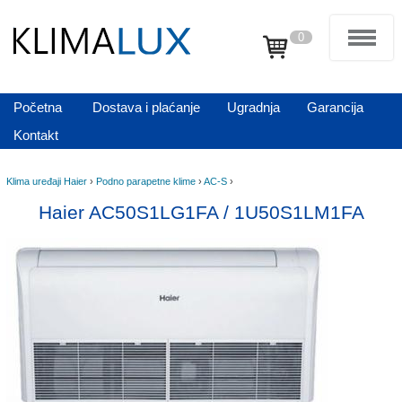
0
Početna
Dostava i plaćanje
Ugradnja
Garancija
Kontakt
Klima uređaji Haier
›
Podno parapetne klime
›
AC-S
›
Haier AC50S1LG1FA / 1U50S1LM1FA