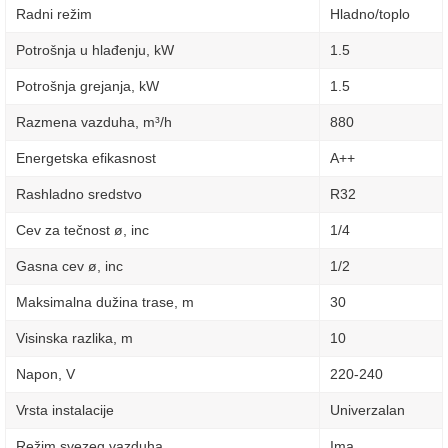
Radni režim
Hladno/toplo
Potrošnja u hlađenju, kW
1.5
Potrošnja grejanja, kW
1.5
Razmena vazduha, m³/h
880
Energetska efikasnost
A++
Rashladno sredstvo
R32
Cev za tečnost ø, inc
1/4
Gasna cev ø, inc
1/2
Maksimalna dužina trase, m
30
Visinska razlika, m
10
Napon, V
220-240
Vrsta instalacije
Univerzalan
Režim svezeg vazduha
Ima