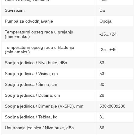
Suvi režim
Da
Pumpa za odvodnjavanje
Opcija
Temperaturni opseg rada u grejanju
-15...+24
(min.~maks.)
Temperaturni opseg rada u hlađenju
-25...+46
(min.~maks.)
Spoljna jedinica / Nivo buke, dBa
53
Spoljna jedinica / Visina, сm
53
Spoljna jedinica / Širina, сm
80
Spoljna jedinica / Dubina, сm
28
Spoljna jedinica / Dimenzije (VkSkD), mm
530х800х280
Spoljna jedinica / Težina, kg
31
Unutrasnja jedinica / Nivo buke, dBa
36