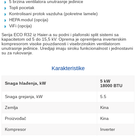
5 brzina ventilatora unutrasnje jedinice
Topli pocetak
Kontrolisani protok vazduha (pokretne lamele)
HEPA modul (opcija)
ViFi (opcija)
Serija
ECO R32
iz Haier-a su podni i plafonski split sistemi sa
kapacitetom od 5 do 15,5 kV. Oprema je opremljena inverterskim
kompresorom visoke pouzdanosti i visebrzinskim ventilatorom
unutrasnje jedinice. Uredjaji imaju siroku funkcionalnost i jednostavni
su za rukovanje.
Karakteristike
5 kW
Snaga hlađenja, kW
18000 BTU
Snaga grejanja, kW
5.5
Zemlja
Kina
Proizvođač
Kina
Kompresor
Inverter