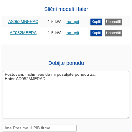
Slični modeli Haier
AS052MNERAC
1.5 kW
na upit
Kupiti
Uporediti
AF052MBERA
1.5 kW
na upit
Kupiti
Uporediti
Dobijte ponudu