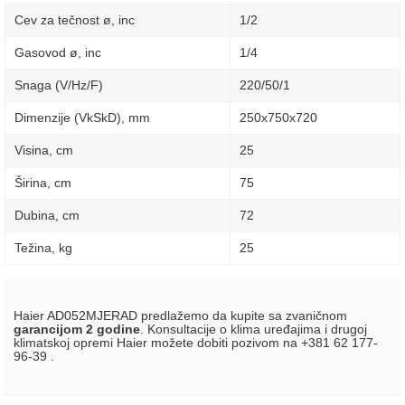
Cev za tečnost ø, inc
1/2
Gasovod ø, inc
1/4
Snaga (V/Hz/F)
220/50/1
Dimenzije (VkSkD), mm
250х750x720
Visina, сm
25
Širina, сm
75
Dubina, сm
72
Težina, kg
25
Haier AD052MJERAD predlažemo da kupite sa zvaničnom
garancijom 2 godine
. Konsultacije o klima uređajima i drugoj
klimatskoj opremi Haier možete dobiti pozivom na +381 62 177-
96-39 .