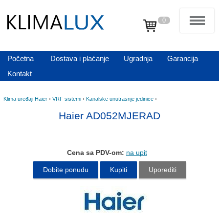
0
Početna
Dostava i plaćanje
Ugradnja
Garancija
Kontakt
Klima uređaji Haier
›
VRF sistemi
›
Kanalske unutrasnje jedinice
›
Haier AD052MJERAD
Cena sa PDV-om:
na upit
Dobite ponudu
Kupiti
Uporediti