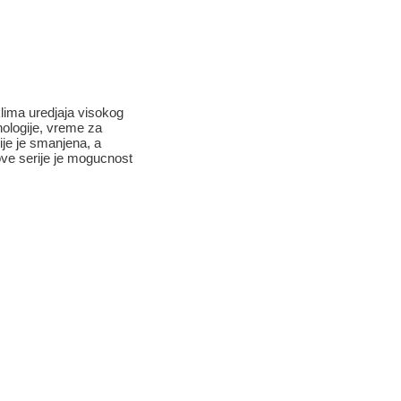
klima uredjaja visokog
nologije, vreme za
ije je smanjena, a
ve serije je mogucnost