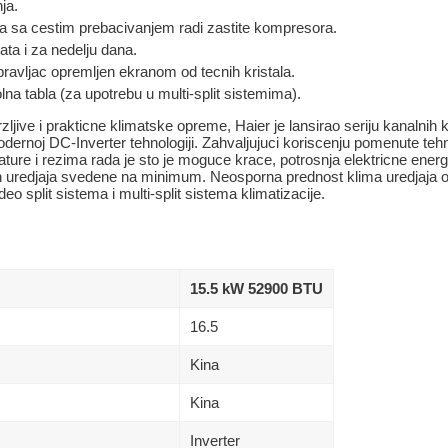
ja.
ta sa cestim prebacivanjem radi zastite kompresora.
ata i za nedelju dana.
upravljac opremljen ekranom od tecnih kristala.
na tabla (za upotrebu u multi-split sistemima).
zljive i prakticne klimatske opreme, Haier je lansirao seriju kanalnih 
dernoj DC-Inverter tehnologiji. Zahvaljujuci koriscenju pomenute teh
ture i rezima rada je sto je moguce krace, potrosnja elektricne energ
ih uredjaja svedene na minimum. Neosporna prednost klima uredjaja o
eo split sistema i multi-split sistema klimatizacije.
15.5 kW 52900 BTU
16.5
Kina
Kina
Inverter