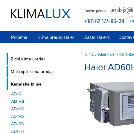
prodaja@kl
Dobite ponudu:
+381 62 177-96-39
Wh
Početna
Klima uređaji Haier
Zašto Haier?
Dostava
Klima uređaji Haier
›
Kanalske
Zidni klima uređaji
Haier AD60
Multi split klima uredjaji
Kanalske klime
AD-S
AD-HS
AD-NS
AD-MS
AD-SS
ADH-H