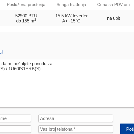
Poslužena prostorija
Snaga hlađenja
Cena sa PDV-om
52900 BTU
15.5 kW Inverter
na upit
2
do 155 m
A+
-15°C
u
Poša