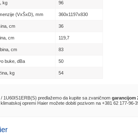
, kg
96
Dimenzije (VxŠxD), mm
360х1197х830
sina, сm
36
rina, сm
119,7
ubina, сm
83
ivo buke, dBa
50
žina, kg
54
/ 1U60IS1ERB(S) predlažemo da kupite sa zvaničnom
garancijom 
j klimatskoj opremi Haier možete dobiti pozivom na +381 62 177-96-3
ier