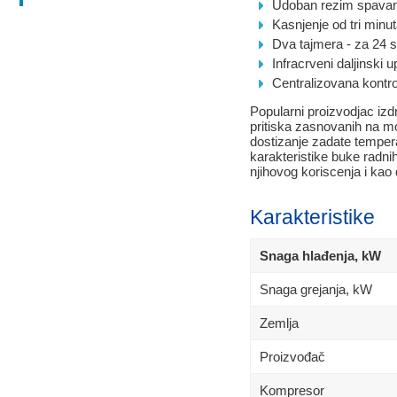
Udoban rezim spavan
Kasnjenje od tri minu
Dva tajmera - za 24 s
Infracrveni daljinski 
Centralizovana kontrol
Popularni proizvodjac izdr
pritiska zasnovanih na mo
dostizanje zadate tempera
karakteristike buke radn
njihovog koriscenja i kao d
Karakteristike
Snaga hlađenja, kW
Snaga grejanja, kW
Zemlja
Proizvođač
Kompresor