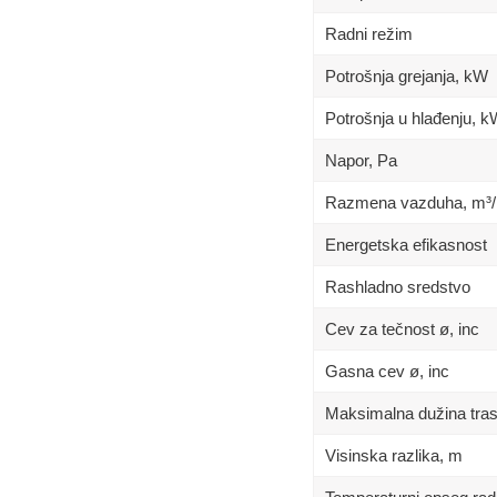
Radni režim
Potrošnja grejanja, kW
Potrošnja u hlađenju, 
Napor, Pa
Razmena vazduha, m³/
Energetska efikasnost
Rashladno sredstvo
Cev za tečnost ø, inc
Gasna cev ø, inc
Maksimalna dužina tra
Visinska razlika, m