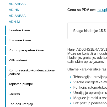
AD-AHEAA
Cena sa PDV-om:
na upi
AD-HN
AD-ANEAA
ADH-M
Kasetne klime
Snaga hlađenja:
15.5
Kolomne klime
Haier AD60HS1ERA(S)/1U6
Podno parapetne klime
Moze se koristiti u indust
hladjenje, grejanje, odvla
VRF sistemi
daljinskim upravljacem.
Glavne karakteristike ra
Kompresorsko-kondenzacione
jedinice
Tehnologija upravljanj
Visoka energetska ef
Toplotne pumpe
Funkcija automatskog
Uredjaj je opremljen
Chillers
Moguce je raditi u re
Brz pristup podesenoj
Fan-coil uredjaji