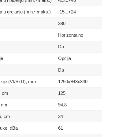
a u hlađenju (min.~maks.)
-25...+46
a u grejanju (min.~maks.)
-15...+24
380
Horizontalno
Da
je
Opcija
Da
enzije (VkSkD), mm
1250х948х340
a, сm
125
, сm
94,8
na, сm
34
buke, dBa
61