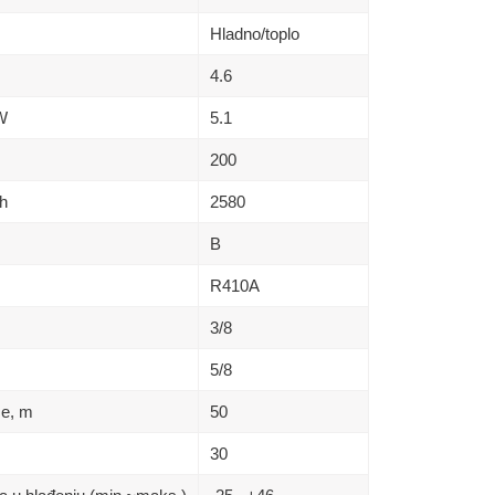
Hladno/toplo
4.6
kW
5.1
200
h
2580
B
R410A
3/8
5/8
se, m
50
30