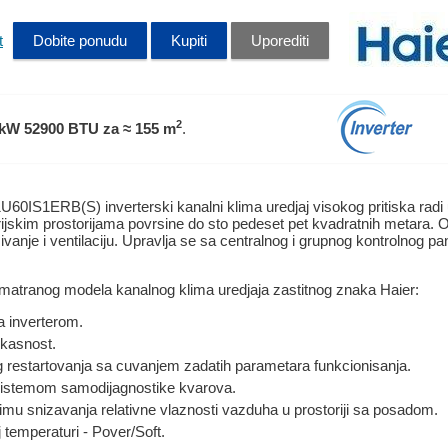
t
Dobite ponudu
Kupiti
Uporediti
2
 kW 52900 BTU
za ≈ 155 m
.
0IS1ERB(S) inverterski kanalni klima uredjaj visokog pritiska rad
rijskim prostorijama povrsine do sto pedeset pet kvadratnih metara. Ov
zivanje i ventilaciju. Upravlja se sa centralnog i grupnog kontrolnog pa
zmatranog modela kanalnog klima uredjaja zastitnog znaka Haier:
a inverterom.
ikasnost.
 restartovanja sa cuvanjem zadatih parametara funkcionisanja.
 sistemom samodijagnostike kvarova.
zimu snizavanja relativne vlaznosti vazduha u prostoriji sa posadom.
 temperaturi - Pover/Soft.