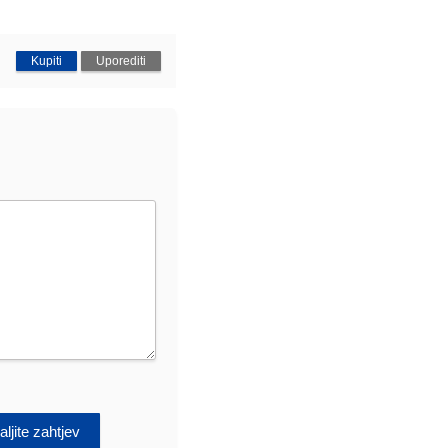
Kupiti
Uporediti
ljite zahtjev