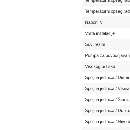
Temperaturni opseg rad
Temperaturni opseg rad
Napon, V
Vrsta instalacije
Suvi režim
Pumpa za odvodnjavan
Visokog pritiska
Spoljna jedinica / Dim
Spoljna jedinica / Visin
Spoljna jedinica / Širina
Spoljna jedinica / Dubi
Spoljna jedinica / Nivo 