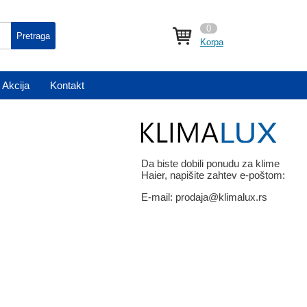
0
Pretraga
Korpa
Akcija
Kontakt
Da biste dobili ponudu za klime
Haier, napišite zahtev e-poštom:
E-mail:
prodaja@klimalux.rs