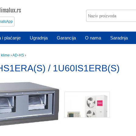
imalux.rs
atsApp
 i plaćanje
Ugradnja
Garancija
O nama
Saradnja
 klime
›
AD-HS
›
HS1ERA(S) / 1U60IS1ERB(S)