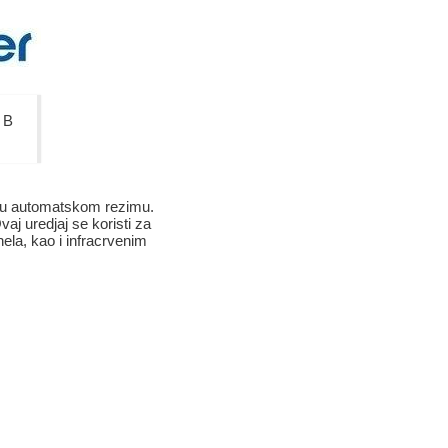
B
i u automatskom rezimu.
aj uredjaj se koristi za
nela, kao i infracrvenim