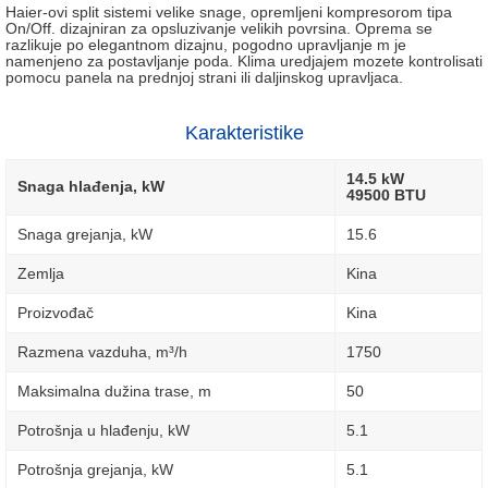
Haier-ovi split sistemi velike snage, opremljeni kompresorom tipa
On/Off. dizajniran za opsluzivanje velikih povrsina. Oprema se
razlikuje po elegantnom dizajnu, pogodno upravljanje m je
namenjeno za postavljanje poda. Klima uredjajem mozete kontrolisati
pomocu panela na prednjoj strani ili daljinskog upravljaca.
Karakteristike
14.5 kW
Snaga hlađenja, kW
49500 BTU
Snaga grejanja, kW
15.6
Zemlja
Kina
Proizvođač
Kina
Razmena vazduha, m³/h
1750
Maksimalna dužina trase, m
50
Potrošnja u hlađenju, kW
5.1
Potrošnja grejanja, kW
5.1