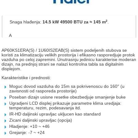
2
Snaga hlađenja:
14.5 kW 49500 BTU
za ≈ 145 m
.
A
AP60KS1ERA(S) / 1U60IS2EAB(S) sistem podeljenih stubova se
koristi za klimatizaciju velikih prostorija i efikasno rasporedjuje protok
vazduha po celoj zapremini. Unutrasnju jedinicu karakterise moderan
dizajn, na prednjoj strani se nalazi kontrolna tabla sa digitalnim
displejom.
Karakteristike i prednosti:
Moguc dovod vazduha do 15m sa pokrivenoscu do 160° (u
zavisnosti od rasporeda prostorije)
Poseban dizajn usisne resetke obezbedjuje smanjenje buke
Ugradjeni LCD displej prikazuje parametre klima uredjaja:
temperaturu, rezim, podesavanja itd.
IR-HD daljinski upravljac ukljucen kao standard
Zicani daljinski upravljac (opcija)
Hladjenje:
+10 ~ +46
Grejanje:
-7 ~ +24