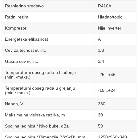
Rashladno sredstvo
R410A
Radni režim
Hladno/toplo
Kompresor
Nije inverter
Energetska efikasnost
A
Cev za tečnost ø, inc
3/8
Gasna cev ø, inc
3/4
Temperaturni opseg rada u hlađenju
-25...+46
(min.~maks.)
Temperaturni opseg rada u grejanju
-15...+24
(min.~maks.)
Napon, V
380
Maksimalna visinska razlika, m
30
Spoljna jedinica / Nivo buke, dBa
59
Spoljna jedinica / Dimenzije (VkSkD), mm
1250х960х340