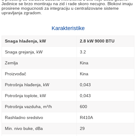
Jedinice se brzo montiraju na zid i rade skoro necujno. Blokovi imaju
prosirene mogucnosti za integraciju u centralizovane sisteme
upravljanja zgradom.
Karakteristike
Snaga hlađenja, kW
2.8 kW 9000 BTU
Snaga grejanja, kW
3.2
Zemlja
Kina
Proizvođač
Kina
Potrošnja hlađenja, kW
0,043
Potrošnja toplote, kW
0,043
Potrošnja vazduha, m³/h
600
Rashladno sredstvo
R410A
Min. nivo buke, dBa
29