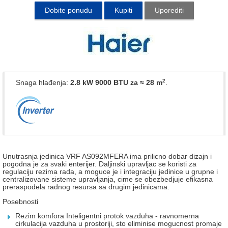
Dobite ponudu
Kupiti
Uporediti
2
Snaga hlađenja:
2.8 kW 9000 BTU
za ≈ 28 m
.
Unutrasnja jedinica VRF AS092MFERA ima prilicno dobar dizajn i
pogodna je za svaki enterijer. Daljinski upravljac se koristi za
regulaciju rezima rada, a moguce je i integraciju jedinice u grupne i
centralizovane sisteme upravljanja, cime se obezbedjuje efikasna
preraspodela radnog resursa sa drugim jedinicama.
Posebnosti
Rezim komfora Inteligentni protok vazduha - ravnomerna
cirkulacija vazduha u prostoriji, sto eliminise mogucnost promaje