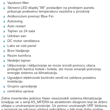
Vazdusni filter
Skriveni LED displej "88" postavljen na prednjem panelu
prikazuje podesenu temperaturu vazduha u prostoriji
Antikorozivni premaz Blue Fin
Autosving
Auto restart
Tajmer za 24 sata
Udoban san
DC motor ventilatora
Lako se cisti panel
Brzo hladjenje
Rezim komfora
Nedeljni tajmer
Ukljucivanje i iskljucivanje se moze izvrsiti pomocu citaca
pristupnih kartica hotela i hotela, sto moze smanjiti potrosnju
energije sistema za klimatizaciju
Ugradjeni elektronski kontrolni ventil ne zahteva posebnu
instalaciju
Grupno upravljanje
centralna uprava
Zidne inverterske jedinice Haier visezonskih sistema klimatizacije
izradjuju se u seriji AS_MFERA sa atraktivnim dizajnom koji se dobro
uklapa u unutrasnjost prostorije. Uz pomoc unutrasnjih VRF blokova,
u prostoriji se odrzava udobna mikroklima u bilo koje doba godine.