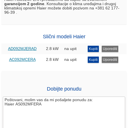
garancijom 2 godine
. Konsultacije o klima uređajima i drugoj
klimatskoj opremi Haier možete dobiti pozivom na +381 62 177-
96-39 .
Slični modeli Haier
AD092MJERAD
2.8 kW
na upit
Kupiti
Uporediti
AC092MCERA
2.8 kW
na upit
Kupiti
Uporediti
Dobijte ponudu