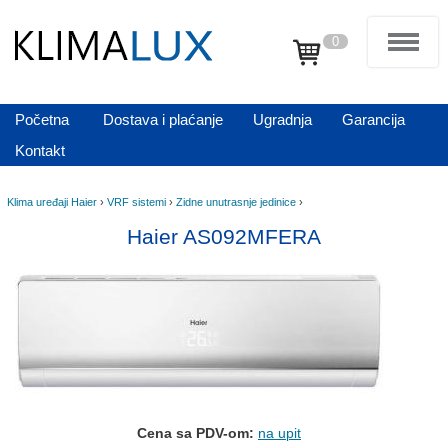
0
Početna
Dostava i plaćanje
Ugradnja
Garancija
Kontakt
Klima uređaji Haier
›
VRF sistemi
›
Zidne unutrasnje jedinice
›
Haier AS092MFERA
Cena sa PDV-om:
na upit