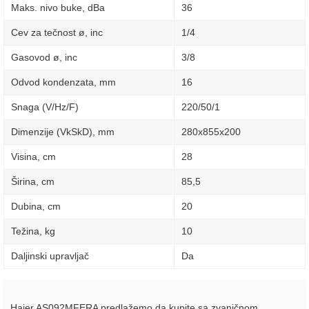
Maks. nivo buke, dBa
36
Cev za tečnost ø, inc
1/4
Gasovod ø, inc
3/8
Odvod kondenzata, mm
16
Snaga (V/Hz/F)
220/50/1
Dimenzije (VkSkD), mm
280х855х200
Visina, сm
28
Širina, сm
85,5
Dubina, сm
20
Težina, kg
10
Daljinski upravljač
Da
Haier AS092MFERA predlažemo da kupite sa zvaničnom