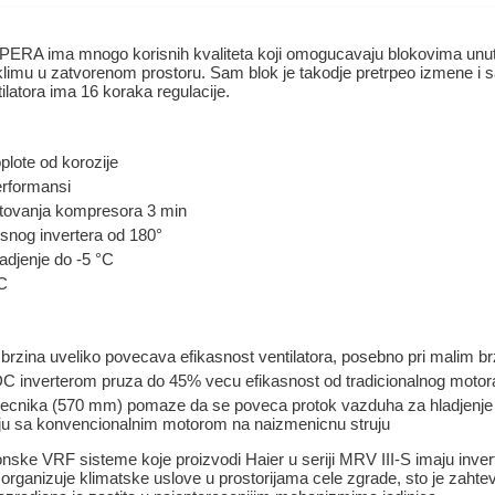
PERA ima mnogo korisnih kvaliteta koji omogucavaju blokovima unut
imu u zatvorenom prostoru. Sam blok je takodje pretrpeo izmene i sa
ilatora ima 16 koraka regulacije.
plote od korozije
erformansi
artovanja kompresora 3 min
usnog invertera od 180°
adjenje do -5 °C
°C
 brzina uveliko povecava efikasnost ventilatora, posebno pri malim b
 DC inverterom pruza do 45% vecu efikasnost od tradicionalnog motor
recnika (570 mm) pomaze da se poveca protok vazduha za hladjenje
nju sa konvencionalnim motorom na naizmenicnu struju
onske VRF sisteme koje proizvodi Haier u seriji MRV III-S imaju invert
organizuje klimatske uslove u prostorijama cele zgrade, sto je zahte