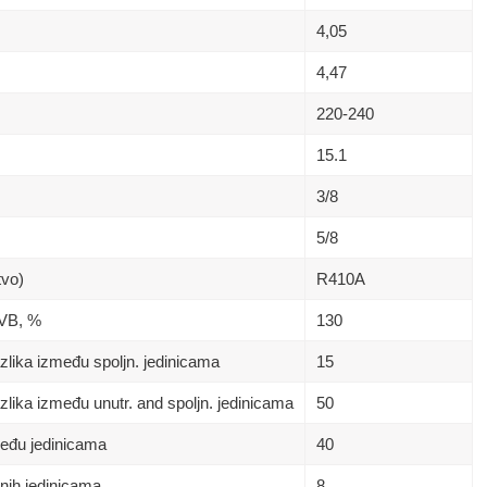
4,05
4,47
220-240
15.1
3/8
5/8
tvo)
R410A
 VB, %
130
lika između spoljn. jedinicama
15
lika između unutr. and spoljn. jedinicama
50
eđu jedinicama
40
nih jedinicama
8