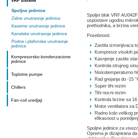
VRF sistemi
Spoljne jedinice
Spoljni blok VRF AU042F
Zidne unutrasnje jedinice
uspostave ugodnu mikrokl
prethodnika, a brzina vent
Kasetne unutrasnje jedinice
Kanalske unutrasnje jedinice
Posebnosti
Podne i plafonske unutrasnje
Zastita izmenjivaca to
jedinice
Kompresor visokih p
Kompresorsko-kondenzacione
Kasnjenje zastite st
jedinice
Kontrola strujnog sin
Niskotemperaturno hl
Toplotne pumpe
Rad grejanja do -15 
Super tihi rezim
Chillers
Tihi nocni rezim
Kontrola brzine sa 16
Fan-coil uredjaji
Motor ventilatora sa
Radno kolo velikog p
efikasnost u poredje
Spoljne jedinice za visez
Oprema je dizajnirana da 