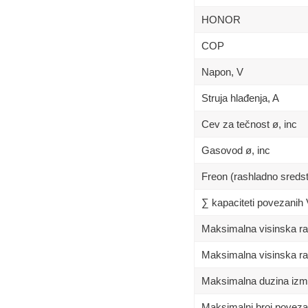
HONOR
COP
Napon, V
Struja hlađenja, A
Cev za tečnost ø, inc
Gasovod ø, inc
Freon (rashladno sreds
∑ kapaciteti povezanih
Maksimalna visinska raz
Maksimalna visinska raz
Maksimalna duzina izm
Maksimalni broj poveza