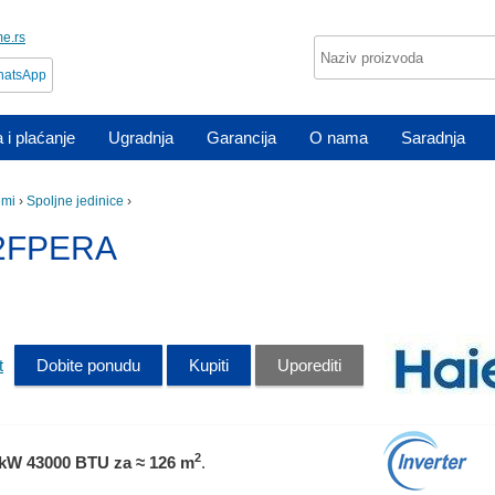
me.rs
atsApp
 i plaćanje
Ugradnja
Garancija
O nama
Saradnja
emi
›
Spoljne jedinice
›
42FPERA
t
Dobite ponudu
Kupiti
Uporediti
2
 kW 43000 BTU
za ≈ 126 m
.