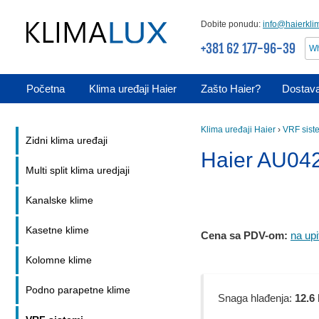
Dobite ponudu:
info@haierkli
+381 62 177-96-39
Wh
Početna
Klima uređaji Haier
Zašto Haier?
Dostava
Klima uređaji Haier
›
VRF sist
Zidni klima uređaji
Haier AU0
Multi split klima uredjaji
Kanalske klime
Kasetne klime
Cena sa PDV-om:
na upi
Kolomne klime
Podno parapetne klime
Snaga hlađenja:
12.6