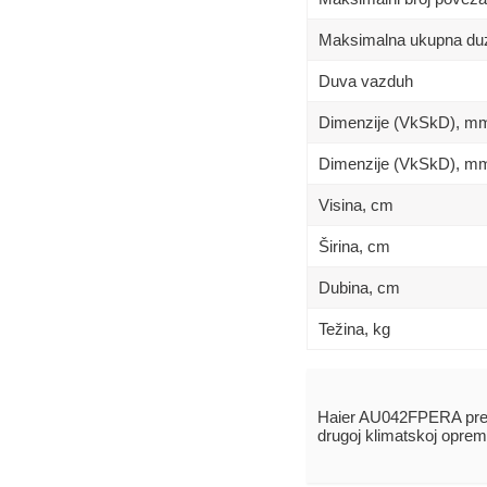
Maksimalna ukupna duz
Duva vazduh
Dimenzije (VkSkD), m
Dimenzije (VkSkD), mm
Visina, сm
Širina, сm
Dubina, сm
Težina, kg
Haier AU042FPERA pre
drugoj klimatskoj oprem