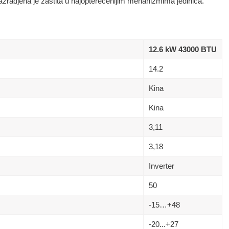
razradjena je zastita u najopterecenijim mehanizmima jedinica.
12.6 kW 43000 BTU
14.2
Kina
Kina
3,11
3,18
Inverter
50
-15…+48
-20...+27