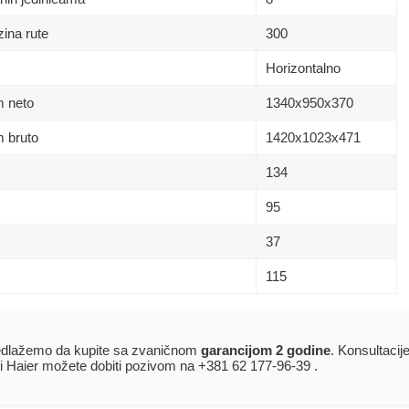
ina rute
300
Horizontalno
m neto
1340х950х370
 bruto
1420х1023х471
134
95
37
115
dlažemo da kupite sa zvaničnom
garancijom 2 godine
. Konsultacij
i Haier možete dobiti pozivom na +381 62 177-96-39 .