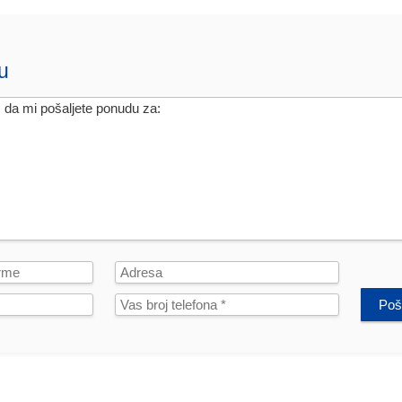
u
Poša