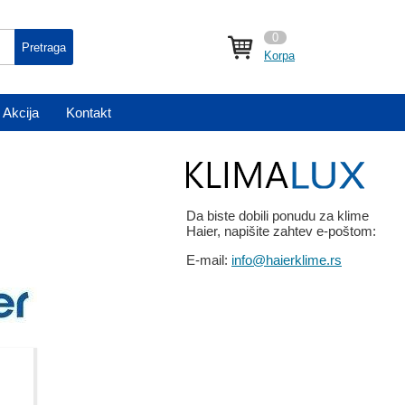
0
Pretraga
Korpa
Akcija
Kontakt
Da biste dobili ponudu za klime
Haier, napišite zahtev e-poštom:
E-mail:
info@haierklime.rs