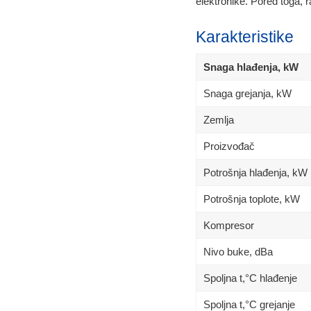
elektronike. Pored toga, 
Karakteristike
Snaga hlađenja, kW
Snaga grejanja, kW
Zemlja
Proizvođač
Potrošnja hlađenja, kW
Potrošnja toplote, kW
Kompresor
Nivo buke, dBa
Spoljna t,°C hlađenje
Spoljna t,°C grejanje