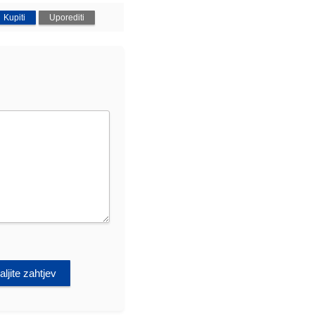
Kupiti
Uporediti
ljite zahtjev