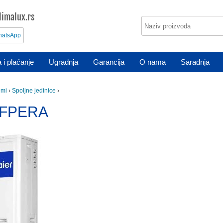
imalux.rs
atsApp
 i plaćanje
Ugradnja
Garancija
O nama
Saradnja
emi
›
Spoljne jedinice
›
IFPERA