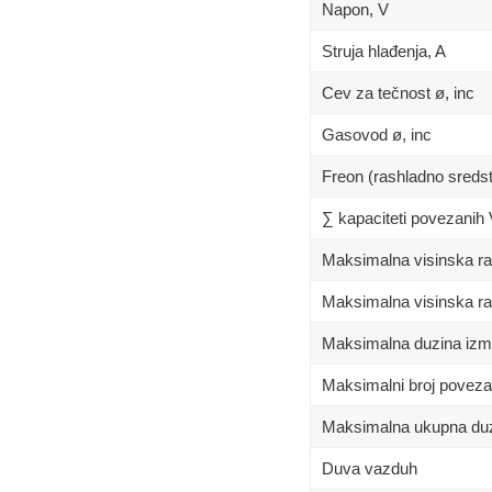
Napon, V
Struja hlađenja, A
Cev za tečnost ø, inc
Gasovod ø, inc
Freon (rashladno sreds
∑ kapaciteti povezanih
Maksimalna visinska raz
Maksimalna visinska raz
Maksimalna duzina izm
Maksimalni broj poveza
Maksimalna ukupna duz
Duva vazduh