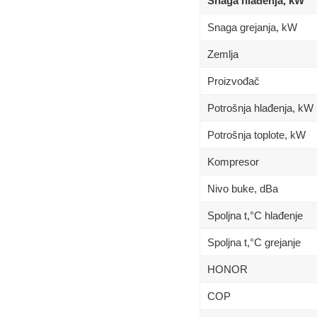
Snaga hlađenja, kW
Snaga grejanja, kW
Zemlja
Proizvođač
Potrošnja hlađenja, kW
Potrošnja toplote, kW
Kompresor
Nivo buke, dBa
Spoljna t,°C hlađenje
Spoljna t,°C grejanje
HONOR
COP