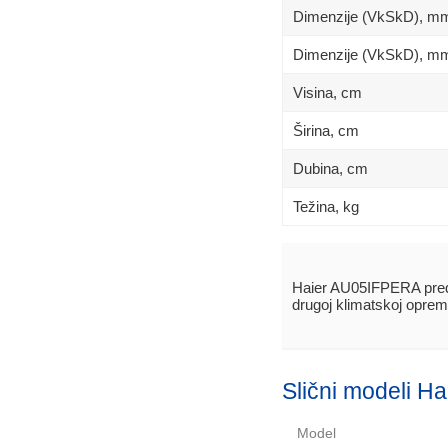
Dimenzije (VkSkD), m
Dimenzije (VkSkD), mm
Visina, сm
Širina, сm
Dubina, сm
Težina, kg
Haier AU05IFPERA pre
drugoj klimatskoj oprem
Slični modeli Ha
Model