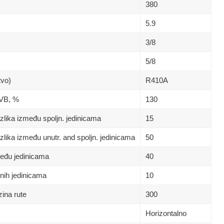
380
5.9
3/8
5/8
tvo)
R410A
 VB, %
130
lika između spoljn. jedinicama
15
lika između unutr. and spoljn. jedinicama
50
eđu jedinicama
40
nih jedinicama
10
ina rute
300
Horizontalno