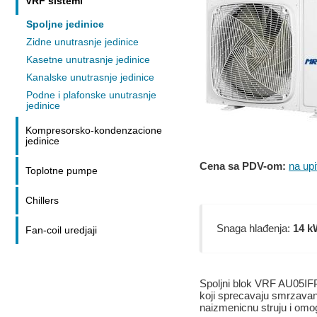
VRF sistemi
Spoljne jedinice
Zidne unutrasnje jedinice
Kasetne unutrasnje jedinice
Kanalske unutrasnje jedinice
Podne i plafonske unutrasnje
jedinice
Kompresorsko-kondenzacione
jedinice
Cena sa PDV-om:
na upi
Toplotne pumpe
Chillers
Snaga hlađenja:
14 k
Fan-coil uredjaji
Spoljni blok VRF AU05IFP
koji sprecavaju smrzavan
naizmenicnu struju i omo