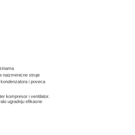
rzinama
a naizmenicne struje
 kondenzatora i poveca
er kompresor i ventilator.
valo ugradnju efikasne