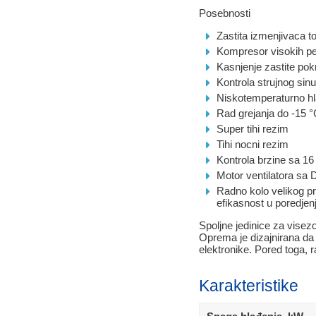
Posebnosti
Zastita izmenjivaca to
Kompresor visokih p
Kasnjenje zastite po
Kontrola strujnog sin
Niskotemperaturno hl
Rad grejanja do -15 
Super tihi rezim
Tihi nocni rezim
Kontrola brzine sa 16
Motor ventilatora sa
Radno kolo velikog p
efikasnost u poredje
Spoljne jedinice za visez
Oprema je dizajnirana da 
elektronike. Pored toga, 
Karakteristike