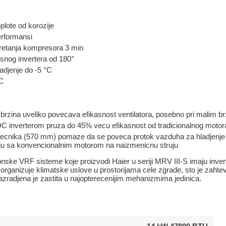
plote od korozije
erformansi
kretanja kompresora 3 min
usnog invertera od 180°
adjenje do -5 °C
°C
 brzina uveliko povecava efikasnost ventilatora, posebno pri malim b
 DC inverterom pruza do 45% vecu efikasnost od tradicionalnog motor
recnika (570 mm) pomaze da se poveca protok vazduha za hladjenje
nju sa konvencionalnim motorom na naizmenicnu struju
onske VRF sisteme koje proizvodi Haier u seriji MRV III-S imaju invert
organizuje klimatske uslove u prostorijama cele zgrade, sto je zahte
razradjena je zastita u najopterecenijim mehanizmima jedinica.