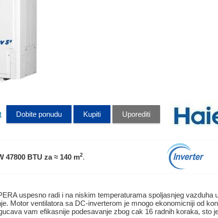
t
Dobite ponudu
Kupiti
Uporediti
2
W 47800 BTU
za ≈ 140 m
.
ERA uspesno radi i na niskim temperaturama spoljasnjeg vazduha u 
je. Motor ventilatora sa DC-inverterom je mnogo ekonomicniji od ko
gucava vam efikasnije podesavanje zbog cak 16 radnih koraka, sto je 