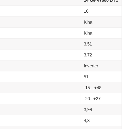
14 kW 47800 BTU
16
Kina
Kina
3,51
3,72
Inverter
51
-15…+48
-20...+27
3,99
4,3