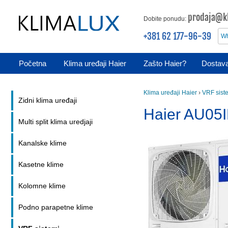
prodaja@kl
Dobite ponudu:
+381 62 177-96-39
Wh
Početna
Klima uređaji Haier
Zašto Haier?
Dostava
Klima uređaji Haier
›
VRF sist
Zidni klima uređaji
Haier AU05
Multi split klima uredjaji
Kanalske klime
Kasetne klime
Kolomne klime
Podno parapetne klime