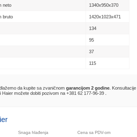
m neto
1340х950х370
 bruto
1420х1023х471
134
95
37
115
dlažemo da kupite sa zvaničnom
garancijom 2 godine
. Konsultacije
i Haier možete dobiti pozivom na +381 62 177-96-39 .
ier
Snaga hlađenja
Cena sa PDV-om