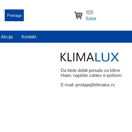
0
Pretraga
Korpa
Akcija
Kontakt
Da biste dobili ponudu za klime
Haier, napišite zahtev e-poštom:
E-mail:
prodaja@klimalux.rs