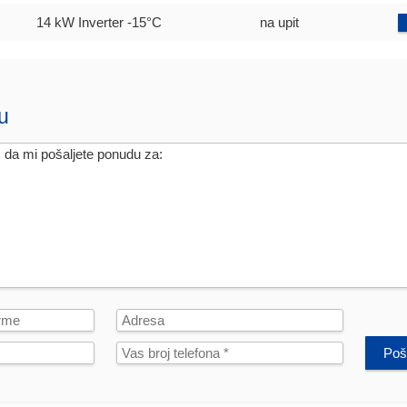
14 kW Inverter
-15°C
na upit
u
Poša