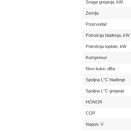
Snaga grejanja, kW
Zemlja
Proizvođač
Potrošnja hlađenja, kW
Potrošnja toplote, kW
Kompresor
Nivo buke, dBa
Spoljna t,°C hlađenje
Spoljna t,°C grejanje
HONOR
COP
Napon, V