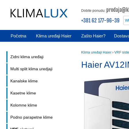
prodaja@kl
Dobite ponudu:
+381 62 177-96-39
Wh
Početna
Klima uređaji Haier
Zašto Haier?
Dostava
Klima uređaji Haier
›
VRF sist
Zidni klima uređaji
Haier AV12
Multi split klima uredjaji
Kanalske klime
Kasetne klime
Kolomne klime
Podno parapetne klime