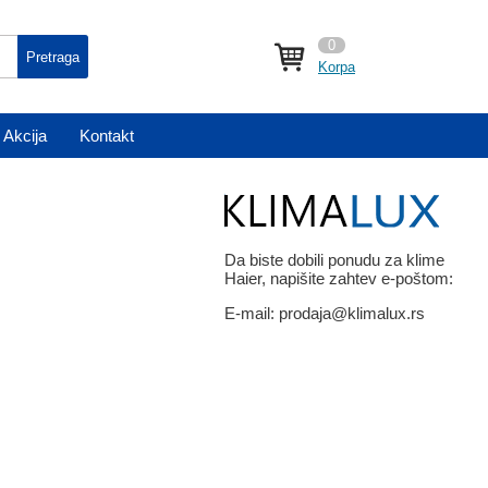
0
Pretraga
Korpa
Akcija
Kontakt
Da biste dobili ponudu za klime
Haier, napišite zahtev e-poštom:
E-mail:
prodaja@klimalux.rs