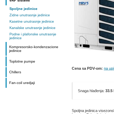
VRF sistemi
Spoljne jedinice
Zidne unutrasnje jedinice
Kasetne unutrasnje jedinice
Kanalske unutrasnje jedinice
Podne i plafonske unutrasnje
jedinice
Kompresorsko-kondenzacione
jedinice
Toplotne pumpe
Cena sa PDV-om:
na upi
Chillers
Fan-coil uredjaji
Snaga hlađenja:
33.5
Spoljna jedinica visezon