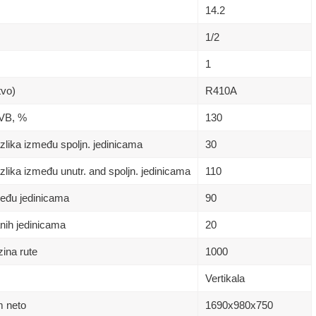
14.2
1/2
1
tvo)
R410A
 VB, %
130
lika između spoljn. jedinicama
30
lika između unutr. and spoljn. jedinicama
110
eđu jedinicama
90
nih jedinicama
20
ina rute
1000
Vertikala
m neto
1690х980x750