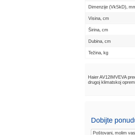
Dimenzije (VkSkD), mm
Visina, сm
Širina, сm
Dubina, сm
Težina, kg
Haier AV12IMVEVA pre
drugoj klimatskoj oprem
Dobijte ponud