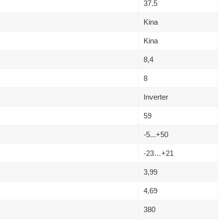
37.5
Kina
Kina
8,4
8
Inverter
59
-5...+50
-23…+21
3,99
4,69
380