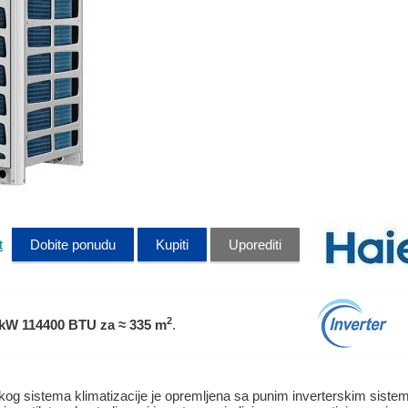
t
Dobite ponudu
Kupiti
Uporediti
2
 kW 114400 BTU
za ≈ 335 m
.
skog sistema klimatizacije je opremljena sa punim inverterskim sist