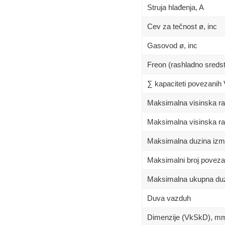
Struja hlađenja, A
Cev za tečnost ø, inc
Gasovod ø, inc
Freon (rashladno sreds
∑ kapaciteti povezanih
Maksimalna visinska raz
Maksimalna visinska raz
Maksimalna duzina izm
Maksimalni broj poveza
Maksimalna ukupna duz
Duva vazduh
Dimenzije (VkSkD), m