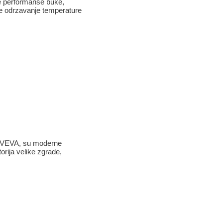
ne performanse buke,
e odrzavanje temperature
_IMVEVA, su moderne
rija velike zgrade,