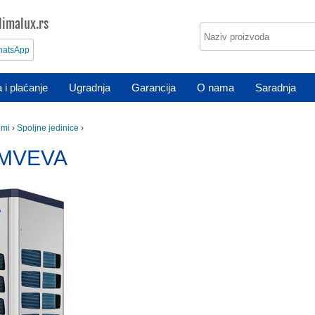
imalux.rs
atsApp
 i plaćanje
Ugradnja
Garancija
O nama
Saradnja
emi
›
Spoljne jedinice
›
IMVEVA