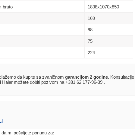
 bruto
1838х1070x850
169
98
75
224
dlažemo da kupite sa zvaničnom
garancijom 2 godine
. Konsultacije
i Haier možete dobiti pozivom na +381 62 177-96-39 .
u