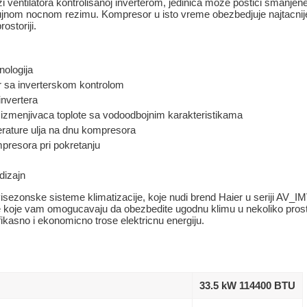
azi ventilatora kontrolisanoj inverterom, jedinica moze postici smanje
ujnom nocnom rezimu. Kompresor u isto vreme obezbedjuje najtacnij
ostoriji.
nologija
 sa inverterskom kontrolom
invertera
 izmenjivaca toplote sa vodoodbojnim karakteristikama
rature ulja na dnu kompresora
presora pri pokretanju
dizajn
visezonske sisteme klimatizacije, koje nudi brend Haier u seriji AV
e koje vam omogucavaju da obezbedite ugodnu klimu u nekoliko prosto
ikasno i ekonomicno trose elektricnu energiju.
33.5 kW 114400 BTU