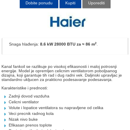
Dobite ponudu
Kupiti
Uporediti
2
Snaga hlađenja:
8.6 kW 28000 BTU
za ≈ 86 m
.
Kanal fankoil se razlikuje po visokoj efikasnosti i maloj potrosnji
energije. Model je opremljen celicnim ventilatorom poboljsanog
dizajna, koji garantuje tih rad i dug radni vek. Daljinski upravljac je
standardno ukljucen za prakticno podesavanje podesavanja.
Karakteristike i prednosti:
Zadnji dovod vazduha
Celicni ventilator
Volute i lopatice ventilatora su napravljene od celika
Veci precnik radnog kola
Nizak nivo buke
Efikasan prenos toplote