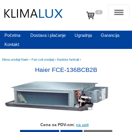
0
Početna
Dostava i plaćanje
Ugradnja
Garancija
Kontakt
Klima uređaji Haier
›
Fan-coil uredjaji
›
Kanlske fankojli
›
Haier FCE-136BCB2B
Cena sa PDV-om:
na upit