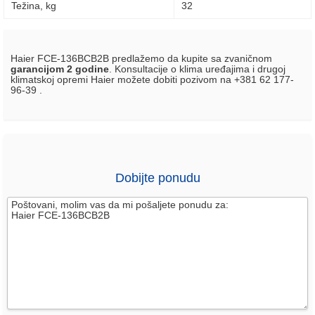
Težina, kg
32
Haier FCE-136BCB2B predlažemo da kupite sa zvaničnom
garancijom 2 godine
. Konsultacije o klima uređajima i drugoj
klimatskoj opremi Haier možete dobiti pozivom na +381 62 177-
96-39 .
Dobijte ponudu