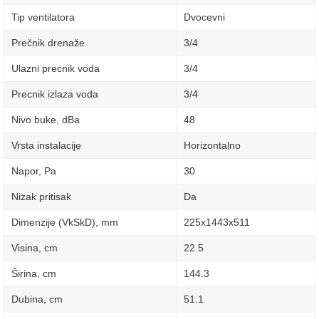
Tip ventilatora
Dvocevni
Prečnik drenaže
3/4
Ulazni precnik voda
3/4
Precnik izlaza voda
3/4
Nivo buke, dBa
48
Vrsta instalacije
Horizontalno
Napor, Pa
30
Nizak pritisak
Da
Dimenzije (VkSkD), mm
225x1443x511
Visina, сm
22.5
Širina, сm
144.3
Dubina, сm
51.1