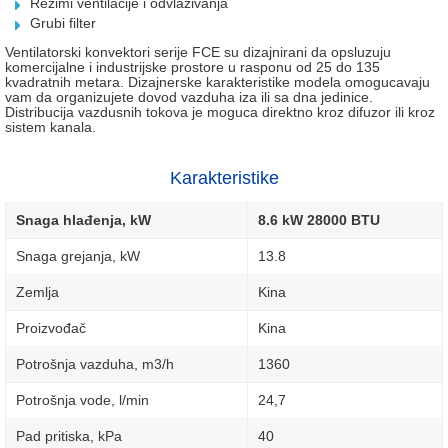
Rezimi ventilacije i odvlazivanja
Grubi filter
Ventilatorski konvektori serije FCE su dizajnirani da opsluzuju
komercijalne i industrijske prostore u rasponu od 25 do 135
kvadratnih metara. Dizajnerske karakteristike modela omogucavaju
vam da organizujete dovod vazduha iza ili sa dna jedinice.
Distribucija vazdusnih tokova je moguca direktno kroz difuzor ili kroz
sistem kanala.
Karakteristike
Snaga hlađenja, kW
8.6 kW 28000 BTU
Snaga grejanja, kW
13.8
Zemlja
Kina
Proizvođač
Kina
Potrošnja vazduha, m3/h
1360
Potrošnja vode, l/min
24,7
Pad pritiska, kPa
40