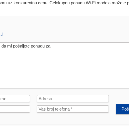
u uz konkurentnu cenu. Celokupnu ponudu Wi-Fi modela možete pog
u
Poša