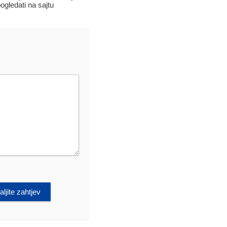
ledati na sajtu
ljite zahtjev