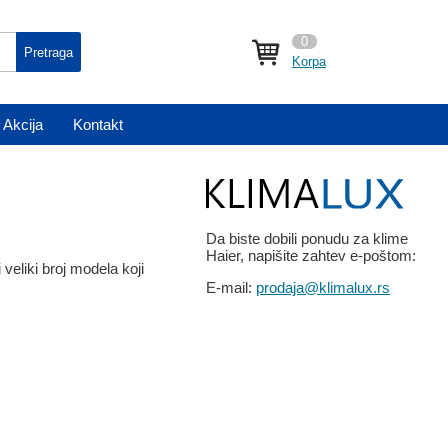
0
Pretraga
Korpa
Akcija
Kontakt
Da biste dobili ponudu za klime
Haier, napišite zahtev e-poštom:
veliki broj modela koji
E-mail:
prodaja@klimalux.rs