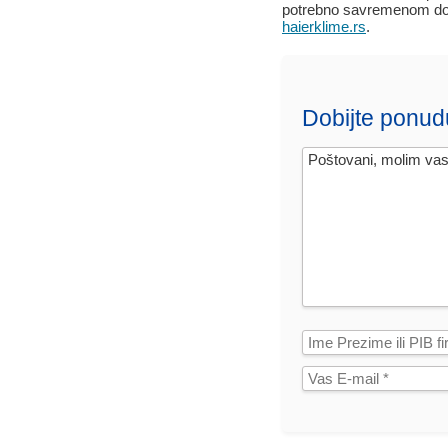
potrebno savremenom dom
haierklime.rs
.
Dobijte ponud