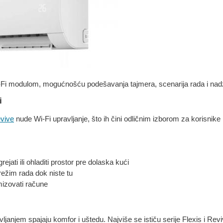
i-Fi modulom, mogućnošću podešavanja tajmera, scenarija rada i nad
i
vive
nude Wi-Fi upravljanje, što ih čini odličnim izborom za korisnike
jati ili ohladiti prostor pre dolaska kući
ežim rada dok niste tu
imizovati račune
ljanjem spajaju komfor i uštedu. Najviše se ističu serije Flexis i Rev