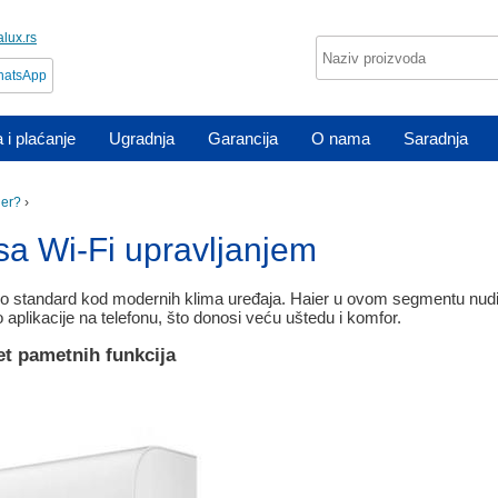
lux.rs
atsApp
 i plaćanje
Ugradnja
Garancija
O nama
Saradnja
ier?
›
sa Wi-Fi upravljanjem
alo standard kod modernih klima uređaja. Haier u ovom segmentu nudi 
 aplikacije na telefonu, što donosi veću uštedu i komfor.
et pametnih funkcija