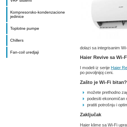
VRF sistemi
Kompresorsko-kondenzacione
jedinice
Toplotne pumpe
Chillers
dolazi sa integrisanim W
Fan-coil uredjaji
Haier Revive sa Wi-F
I modeli iz serije
Haier Re
po povoljnijoj ceni.
Zašto je Wi-Fi bitan?
možete prethodno zagre
podesiti ekonomičan r
pratiti potrošnju i opt
Zaključak
Haier klime sa Wi-Fi uprav