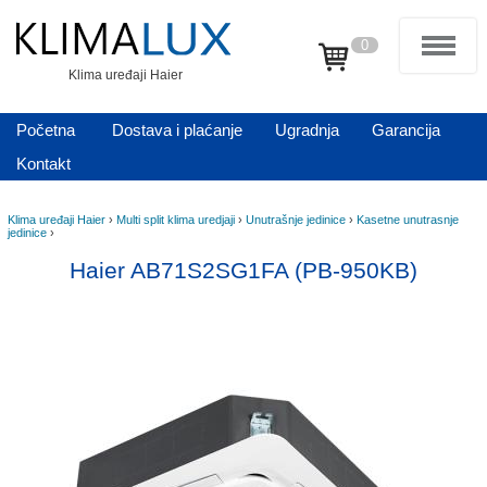
0
Klima uređaji Haier
Početna
Dostava i plaćanje
Ugradnja
Garancija
Kontakt
Klima uređaji Haier
›
Multi split klima uredjaji
›
Unutrašnje jedinice
›
Kasetne unutrasnje
jedinice
›
Haier AB71S2SG1FA (PB-950KB)