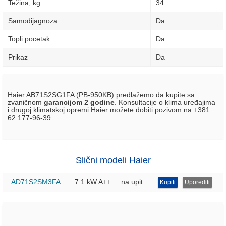
Težina, kg
34
Samodijagnoza
Da
Topli pocetak
Da
Prikaz
Da
Haier AB71S2SG1FA (PB-950KB) predlažemo da kupite sa
zvaničnom
garancijom 2 godine
. Konsultacije o klima uređajima
i drugoj klimatskoj opremi Haier možete dobiti pozivom na +381
62 177-96-39 .
Slični modeli Haier
AD71S2SM3FA
7.1 kW
A++
na upit
Kupiti
Uporediti