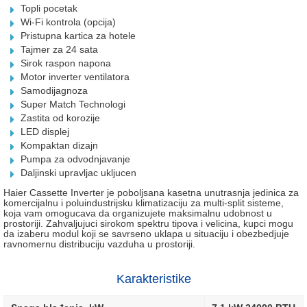
Topli pocetak
Wi-Fi kontrola (opcija)
Pristupna kartica za hotele
Tajmer za 24 sata
Sirok raspon napona
Motor inverter ventilatora
Samodijagnoza
Super Match Technologi
Zastita od korozije
LED displej
Kompaktan dizajn
Pumpa za odvodnjavanje
Daljinski upravljac ukljucen
Haier Cassette Inverter je poboljsana kasetna unutrasnja jedinica za
komercijalnu i poluindustrijsku klimatizaciju za multi-split sisteme,
koja vam omogucava da organizujete maksimalnu udobnost u
prostoriji. Zahvaljujuci sirokom spektru tipova i velicina, kupci mogu
da izaberu modul koji se savrseno uklapa u situaciju i obezbedjuje
ravnomernu distribuciju vazduha u prostoriji.
Karakteristike