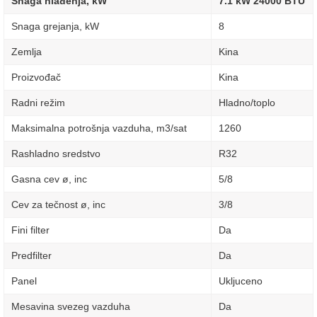
Snaga hlađenja, kW
7.1 kW 24000 BTU
Snaga grejanja, kW
8
Zemlja
Kina
Proizvođač
Kina
Radni režim
Hladno/toplo
Maksimalna potrošnja vazduha, m3/sat
1260
Rashladno sredstvo
R32
Gasna cev ø, inc
5/8
Cev za tečnost ø, inc
3/8
Fini filter
Da
Predfilter
Da
Panel
Ukljuceno
Mesavina svezeg vazduha
Da