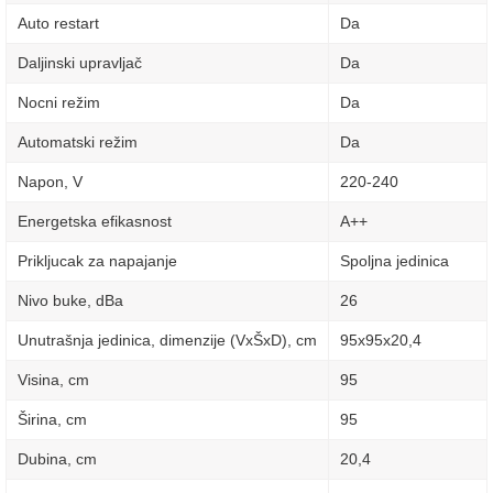
Auto restart
Da
Daljinski upravljač
Da
Nocni režim
Da
Automatski režim
Da
Napon, V
220-240
Energetska efikasnost
A++
Prikljucak za napajanje
Spoljna jedinica
Nivo buke, dBa
26
Unutrašnja jedinica, dimenzije (VxŠxD), сm
95х95х20,4
Visina, сm
95
Širina, сm
95
Dubina, сm
20,4