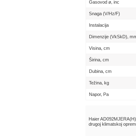
Gasovod ø, inc
Snaga (V/Hz/F)
Instalacija
Dimenzije (VkSkD), m
Visina, сm
Širina, сm
Dubina, сm
Težina, kg
Napor, Pa
Haier AD092MJERA(H) 
drugoj klimatskoj oprem