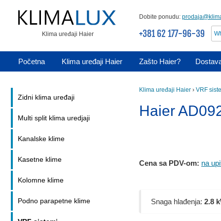
Dobite ponudu:
prodaja@klima
+381 62 177-96-39
Wh
Klima uređaji Haier
Početna
Klima uređaji Haier
Zašto Haier?
Dostava
Klima uređaji Haier
›
VRF sist
Zidni klima uređaji
Haier AD0
Multi split klima uredjaji
Kanalske klime
Kasetne klime
Cena sa PDV-om:
na upi
Kolomne klime
Snaga hlađenja:
2.8 
Podno parapetne klime