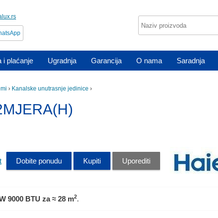
lux.rs
atsApp
 i plaćanje
Ugradnja
Garancija
O nama
Saradnja
emi
›
Kanalske unutrasnje jedinice
›
92MJERA(H)
t
Dobite ponudu
Kupiti
Uporediti
2
kW 9000 BTU
za ≈ 28 m
.