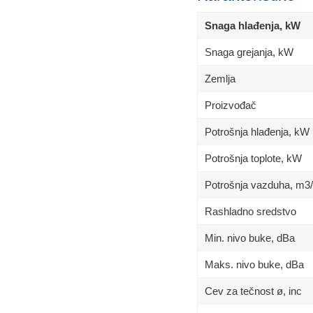
Snaga hlađenja, kW
Snaga grejanja, kW
Zemlja
Proizvođač
Potrošnja hlađenja, kW
Potrošnja toplote, kW
Potrošnja vazduha, m3
Rashladno sredstvo
Min. nivo buke, dBa
Maks. nivo buke, dBa
Cev za tečnost ø, inc