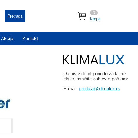
0
Pretraga
Korpa
Akcija
Kontakt
Da biste dobili ponudu za klime
Haier, napišite zahtev e-poštom:
E-mail:
prodaja@klimalux.rs