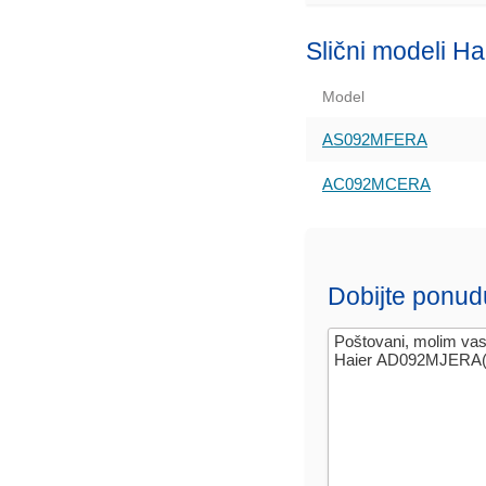
Slični modeli Ha
Model
AS092MFERA
AC092MCERA
Dobijte ponud