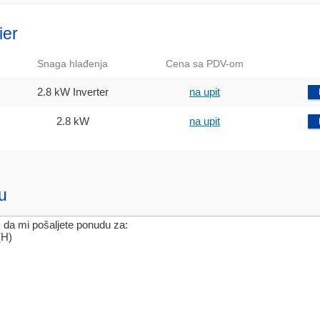
ier
Snaga hlađenja
Cena sa PDV-om
2.8 kW Inverter
na upit
2.8 kW
na upit
u