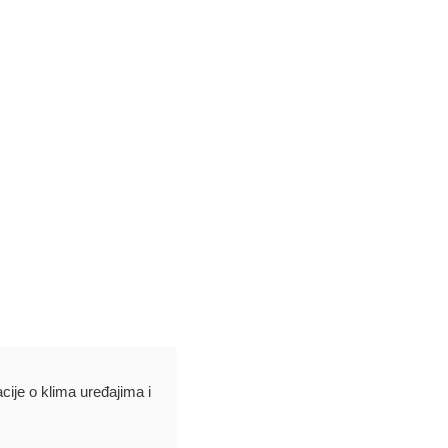
acije o klima uređajima i