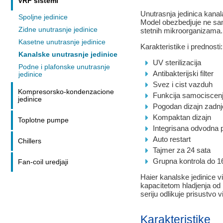
VRF sistemi
Unutrasnja jedinica kana
Spoljne jedinice
Model obezbedjuje ne sam
Zidne unutrasnje jedinice
stetnih mikroorganizama.
Kasetne unutrasnje jedinice
Karakteristike i prednosti:
Kanalske unutrasnje jedinice
UV sterilizacija
Podne i plafonske unutrasnje
Antibakterijski filter
jedinice
Svez i cist vazduh
Kompresorsko-kondenzacione
Funkcija samociscen
jedinice
Pogodan dizajn zadnj
Kompaktan dizajn
Toplotne pumpe
Integrisana odvodna
Auto restart
Chillers
Tajmer za 24 sata
Grupna kontrola do 16
Fan-coil uredjaji
Haier kanalske jedinice 
kapacitetom hladjenja od 
seriju odlikuje prisustvo
Karakteristike