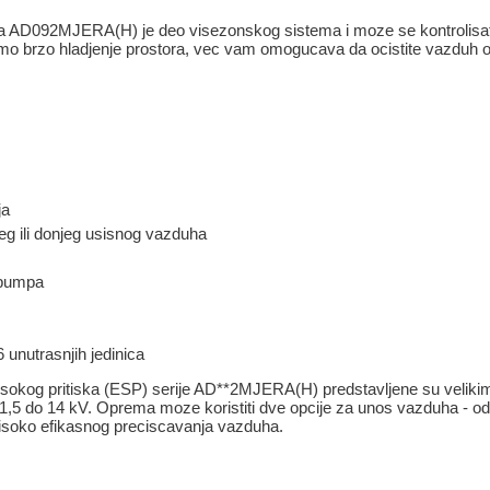
la AD092MJERA(H) je deo visezonskog sistema i moze se kontrolisat
o brzo hladjenje prostora, vec vam omogucava da ocistite vazduh od
ja
eg ili donjeg usisnog vazduha
 pumpa
 unutrasnjih jedinica
visokog pritiska (ESP) serije AD**2MJERA(H) predstavljene su velik
1,5 do 14 kV. Oprema moze koristiti dve opcije za unos vazduha - od
 visoko efikasnog preciscavanja vazduha.