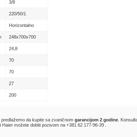
3/8
220/50/1
Horizontalno
m
248х700х700
24,8
70
70
27
200
predlažemo da kupite sa zvaničnom
garancijom 2 godine
. Konsult
i Haier možete dobiti pozivom na +381 62 177-96-39 .