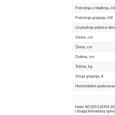
Potrošnja u hlađenju, 
Potrošnja grejanja, kW
Unutrašnja jedinica di
Visina, сm
Širina, сm
Dubina, сm
Težina, kg
Struja grejanja, A
Horizontalno podesavan
Haier AD18SS1ERA (N)(
i drugoj klimatskoj opr