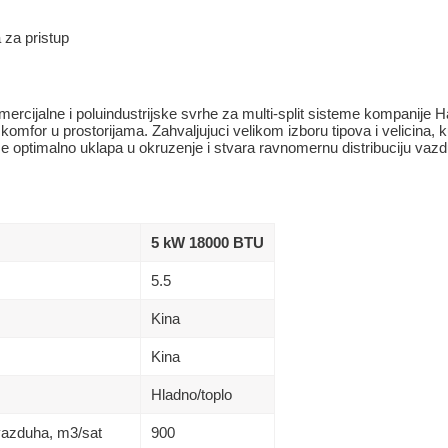
 za pristup
mercijalne i poluindustrijske svrhe za multi-split sisteme kompanije 
omfor u prostorijama. Zahvaljujuci velikom izboru tipova i velicina, 
e optimalno uklapa u okruzenje i stvara ravnomernu distribuciju vazdu
5 kW 18000 BTU
5.5
Kina
Kina
Hladno/toplo
vazduha, m3/sat
900