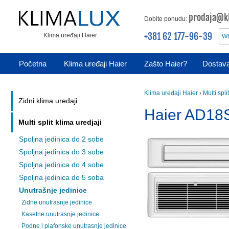
prodaja@kl
Dobite ponudu:
+381 62 177-96-39
Klima uređaji Haier
Wh
Početna
Klima uređaji Haier
Zašto Haier?
Dostava
Klima uređaji Haier
›
Multi spli
Zidni klima uređaji
Haier AD18
Multi split klima uredjaji
Spoljna jedinica do 2 sobe
Spoljna jedinica do 3 sobe
Spoljna jedinica do 4 sobe
Spoljna jedinica do 5 soba
Unutrašnje jedinice
Zidne unutrasnje jedinice
Kasetne unutrasnje jedinice
Podne i plafonske unutrasnje jedinice