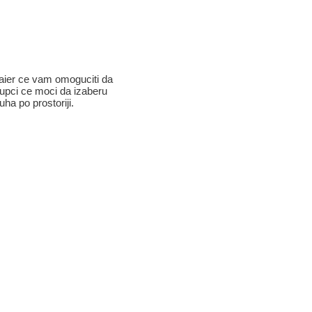
Haier ce vam omoguciti da
kupci ce moci da izaberu
ha po prostoriji.