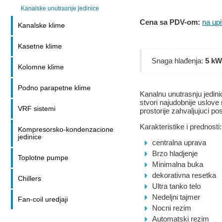
Kanalske unutrasnje jedinice
Cena sa PDV-om:
na upi
Kanalske klime
Kasetne klime
Snaga hlađenja:
5 kW
Kolomne klime
Podno parapetne klime
Kanalnu unutrasnju jedini
stvori najudobnije uslove
VRF sistemi
prostorije zahvaljujuci po
Karakteristike i prednosti:
Kompresorsko-kondenzacione
jedinice
centralna uprava
Brzo hladjenje
Toplotne pumpe
Minimalna buka
dekorativna resetka
Chillers
Ultra tanko telo
Nedeljni tajmer
Fan-coil uredjaji
Nocni rezim
Automatski rezim