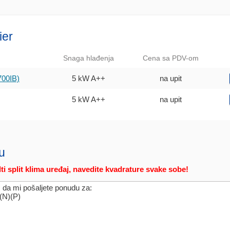
ier
Snaga hlađenja
Cena sa PDV-om
00IB)
5 kW
A++
na upit
5 kW
A++
na upit
u
ti split klima uređaj, navedite kvadrature svake sobe!