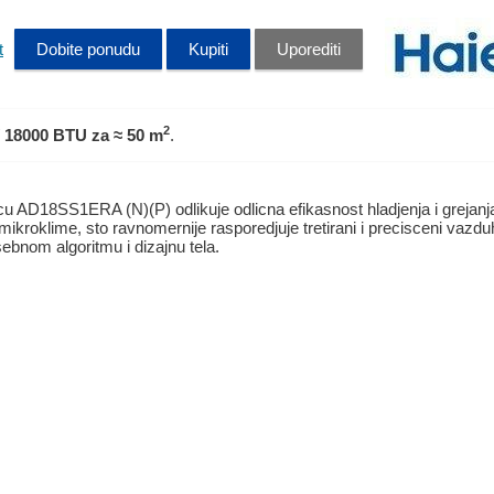
t
Dobite ponudu
Kupiti
Uporediti
2
 18000 BTU
za ≈ 50 m
.
cu AD18SS1ERA (N)(P) odlikuje odlicna efikasnost hladjenja i grejanja
 mikroklime, sto ravnomernije rasporedjuje tretirani i precisceni vazdu
sebnom algoritmu i dizajnu tela.