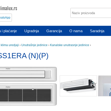
imalux.rs
atsApp
 i plaćanje
Ugradnja
Garancija
O nama
Saradnja
t klima uredjaji
›
Unutrašnje jedinice
›
Kanalske unutrasnje jedinice
›
SS1ERA (N)(P)