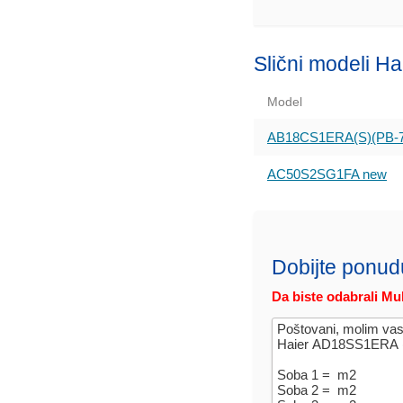
Slični modeli Ha
Model
AB18CS1ERA(S)(PB-7
AC50S2SG1FA new
Dobijte ponud
Da biste odabrali Mul