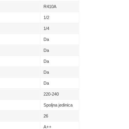
R410A
1/2
1/4
Da
Da
Da
Da
Da
220-240
Spoljna jedinica
26
A++