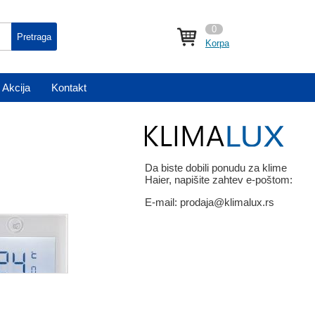
0
Pretraga
Korpa
Akcija
Kontakt
Da biste dobili ponudu za klime
Haier, napišite zahtev e-poštom:
E-mail:
prodaja@klimalux.rs