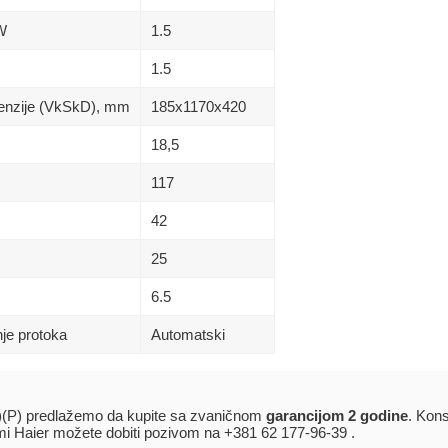
kW
1.5
1.5
menzije (VkSkD), mm
185х1170х420
18,5
117
42
25
6.5
je protoka
Automatski
P) predlažemo da kupite sa zvaničnom
garancijom 2 godine
. Kons
emi Haier možete dobiti pozivom na +381 62 177-96-39 .