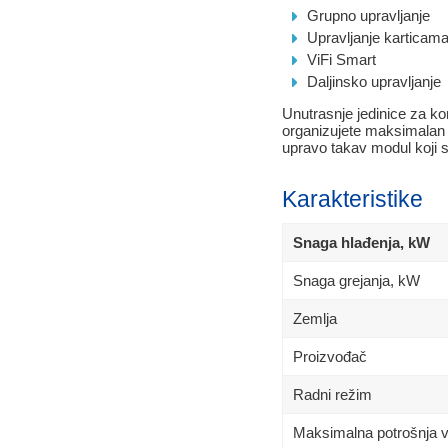
Grupno upravljanje
Upravljanje karticama
ViFi Smart
Daljinsko upravljanje
Unutrasnje jedinice za ko
organizujete maksimalan k
upravo takav modul koji s
Karakteristike
Snaga hlađenja, kW
Snaga grejanja, kW
Zemlja
Proizvođač
Radni režim
Maksimalna potrošnja 