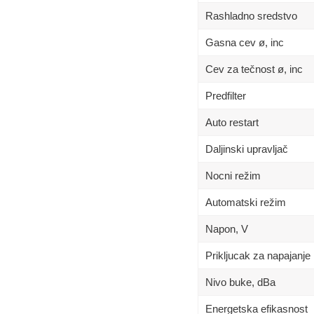
Rashladno sredstvo
Gasna cev ø, inc
Cev za tečnost ø, inc
Predfilter
Auto restart
Daljinski upravljač
Nocni režim
Automatski režim
Napon, V
Prikljucak za napajanje
Nivo buke, dBa
Energetska efikasnost