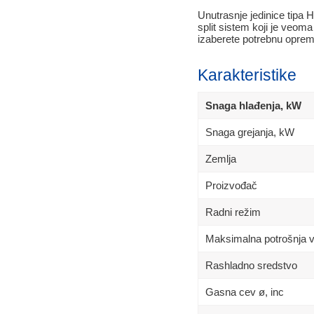
Unutrasnje jedinice tipa 
split sistem koji je veom
izaberete potrebnu oprem
Karakteristike
Snaga hlađenja, kW
Snaga grejanja, kW
Zemlja
Proizvođač
Radni režim
Maksimalna potrošnja 
Rashladno sredstvo
Gasna cev ø, inc