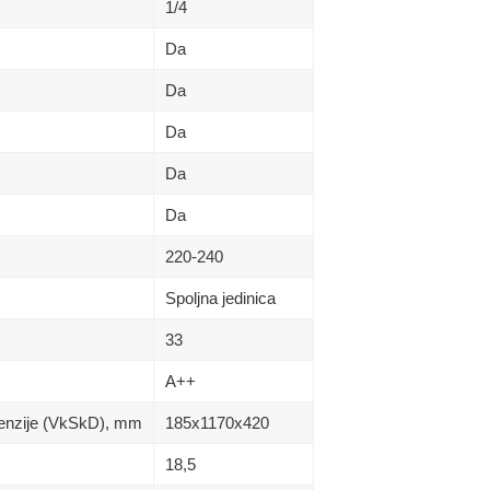
1/4
Da
Da
Da
Da
Da
220-240
Spoljna jedinica
33
A++
menzije (VkSkD), mm
185х1170х420
18,5