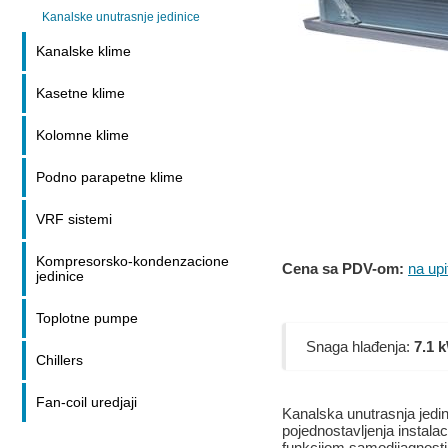
Kanalske unutrasnje jedinice
Kanalske klime
Kasetne klime
Kolomne klime
Podno parapetne klime
VRF sistemi
Kompresorsko-kondenzacione
Cena sa PDV-om:
na upi
jedinice
Toplotne pumpe
Snaga hlađenja:
7.1 
Chillers
Fan-coil uredjaji
Kanalska unutrasnja jed
pojednostavljenja instalac
funkcijom samodijagnosti