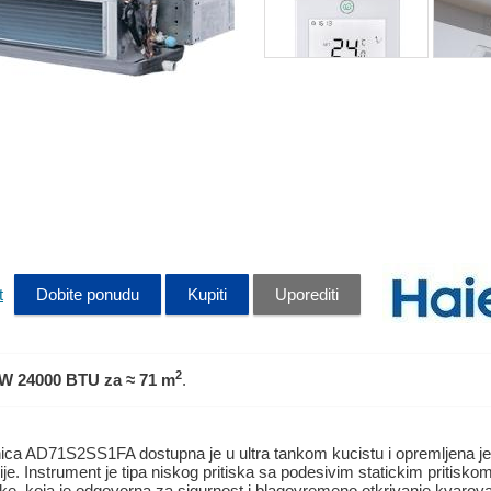
t
Dobite ponudu
Kupiti
Uporediti
2
kW 24000 BTU
za ≈ 71 m
.
inica AD71S2SS1FA dostupna je u ultra tankom kucistu i opremljena
ije. Instrument je tipa niskog pritiska sa podesivim statickim pritisk
ke, koja je odgovorna za sigurnost i blagovremeno otkrivanje kvarova