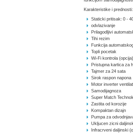
Karakteristike i prednosti:
Staticki pritisak: 0 - 
odvlazivanje
Prilagodljivi automats
Tihi rezim
Funkcija automatsko
Topli pocetak
Wi-Fi kontrola (opcija
Pristupna kartica za h
Tajmer za 24 sata
Sirok raspon napona
Motor inverter ventila
Samodijagnoza
Super Match Technol
Zastita od korozije
Kompaktan dizajn
Pumpa za odvodnjav
Ukljucen zicni daljins
Infracrveni daljinski (