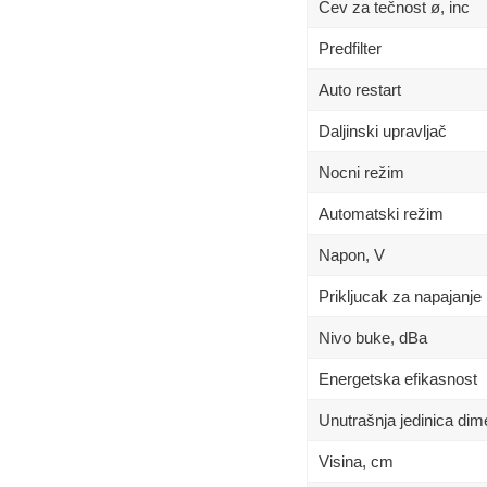
Cev za tečnost ø, inc
Predfilter
Auto restart
Daljinski upravljač
Nocni režim
Automatski režim
Napon, V
Prikljucak za napajanje
Nivo buke, dBa
Energetska efikasnost
Unutrašnja jedinica di
Visina, сm