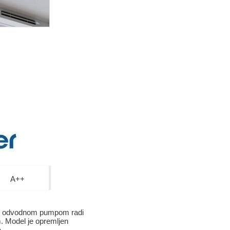
A++
 je odvodnom pumpom radi
om. Model je opremljen
.