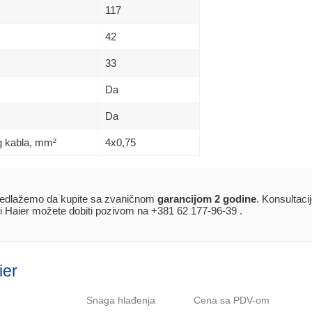
117
42
33
Da
Da
g kabla, mm²
4х0,75
edlažemo da kupite sa zvaničnom
garancijom 2 godine
. Konsultaci
i Haier možete dobiti pozivom na +381 62 177-96-39 .
ier
Snaga hlađenja
Cena sa PDV-om