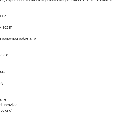
40 Pa
ki rezim
g ponovnog pokretanja
)
otele
tora
ogi
anje
ki upravljac
opciono)