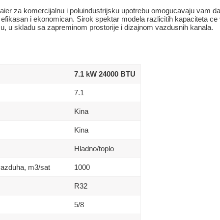
Haier za komercijalnu i poluindustrijsku upotrebu omogucavaju vam da 
a efikasan i ekonomican. Sirok spektar modela razlicitih kapaciteta c
u, u skladu sa zapreminom prostorije i dizajnom vazdusnih kanala.
7.1 kW 24000 BTU
7.1
Kina
Kina
Hladno/toplo
vazduha, m3/sat
1000
R32
5/8