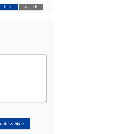
Kupiti
Uporediti
ljite zahtjev