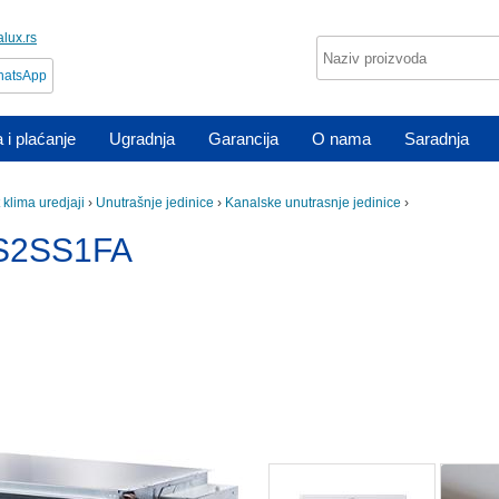
lux.rs
atsApp
 i plaćanje
Ugradnja
Garancija
O nama
Saradnja
t klima uredjaji
›
Unutrašnje jedinice
›
Kanalske unutrasnje jedinice
›
1S2SS1FA