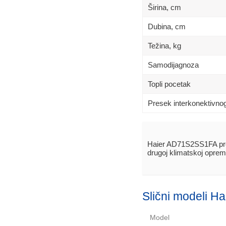
Širina, сm
Dubina, сm
Težina, kg
Samodijagnoza
Topli pocetak
Presek interkonektivno
Haier AD71S2SS1FA pr
drugoj klimatskoj oprem
Slični modeli Ha
Model