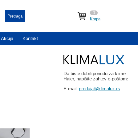
0
Pretraga
Korpa
Akcija
Kontakt
Da biste dobili ponudu za klime
Haier, napišite zahtev e-poštom:
E-mail:
prodaja@klimalux.rs