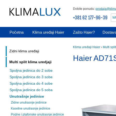
Dobite ponudu:
prodaja@klima
+381 62 177-96-39
Wh
Početna
Klima uređaji Haier
Zašto Haier?
Dostava
Klima uređaji Haier
›
Multi spli
Zidni klima uređaji
Haier AD7
Multi split klima uredjaji
Spoljna jedinica do 2 sobe
Spoljna jedinica do 3 sobe
Spoljna jedinica do 4 sobe
Spoljna jedinica do 5 soba
Unutrašnje jedinice
Zidne unutrasnje jedinice
Kasetne unutrasnje jedinice
Podne i plafonske unutrasnje jedinice