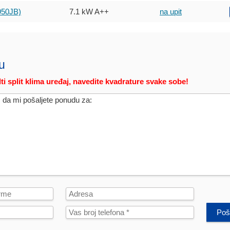
50JB)
7.1 kW
A++
na upit
u
ti split klima uređaj, navedite kvadrature svake sobe!
Poša