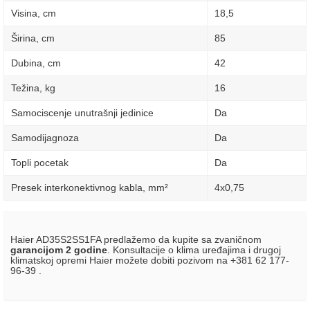
Visina, сm
18,5
Širina, сm
85
Dubina, сm
42
Težina, kg
16
Samociscenje unutrašnji jedinice
Da
Samodijagnoza
Da
Topli pocetak
Da
Presek interkonektivnog kabla, mm²
4х0,75
Haier AD35S2SS1FA predlažemo da kupite sa zvaničnom
garancijom 2 godine
. Konsultacije o klima uređajima i drugoj
klimatskoj opremi Haier možete dobiti pozivom na +381 62 177-
96-39 .