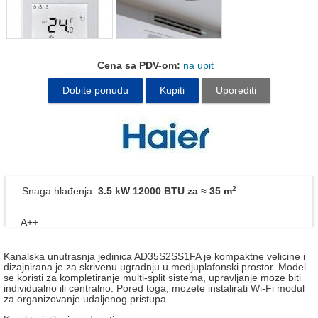
Cena sa PDV-om:
na upit
Dobite ponudu
Kupiti
Uporediti
2
Snaga hlađenja:
3.5 kW 12000 BTU
za ≈ 35 m
.
A++
Kanalska unutrasnja jedinica AD35S2SS1FA je kompaktne velicine i
dizajnirana je za skrivenu ugradnju u medjuplafonski prostor. Model
se koristi za kompletiranje multi-split sistema, upravljanje moze biti
individualno ili centralno. Pored toga, mozete instalirati Wi-Fi modul
za organizovanje udaljenog pristupa.