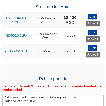
Slični modeli Haier
19 400
Kupiti
AS35PBAHRA
3.5 kW Inverter
PEARL
A+++
RSD
Uporediti
Kupiti
3.5 kW Inverter
AB35S2SC1FA
na upit
A++
Uporediti
Kupiti
AC35S2SG1FA
3.5 kW
A++
na upit
Uporediti
Dobijte ponudu
Da biste odabrali Multi split klima uređaj, navedite kvadrature
svake sobe!