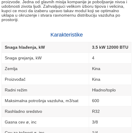
proizvode. Jedna od glavnih misija kompanije je poboljsanje nivoa i
udobnosti zivota ljudi. Zahvaljujuci velikom izboru tipova i velicina,
kupci ce moci da izaberu upravo takav modul koji se optimalno
uklapa u okruzenje i stvara ravnomernu distribuciju vazduha po
prostoriji.
Karakteristike
Snaga hlađenja, kW
3.5 kW 12000 BTU
Snaga grejanja, kW
4
Zemlja
Kina
Proizvođač
Kina
Radni režim
Hladno/toplo
Maksimalna potrošnja vazduha, m3/sat
600
Rashladno sredstvo
R32
Gasna cev ø, inc
3/8
Cev za tečnost ø, inc
1/4