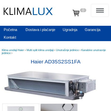
0
Početna
Dostava i plaćanje
Ugradnja
Garancija
Kontakt
Klima uređaji Haier
›
Multi split klima uredjaji
›
Unutrašnje jedinice
›
Kanalske unutrasnje
jedinice
›
Haier AD35S2SS1FA