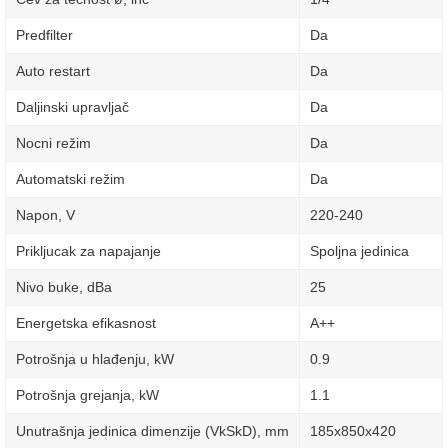
Predfilter
Da
Auto restart
Da
Daljinski upravljač
Da
Nocni režim
Da
Automatski režim
Da
Napon, V
220-240
Prikljucak za napajanje
Spoljna jedinica
Nivo buke, dBa
25
Energetska efikasnost
A++
Potrošnja u hlađenju, kW
0.9
Potrošnja grejanja, kW
1.1
Unutrašnja jedinica dimenzije (VkSkD), mm
185х850x420