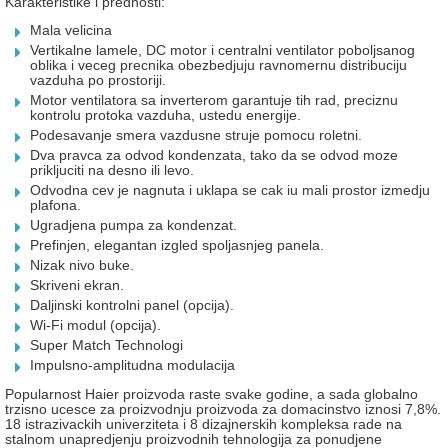
Karakteristike i prednosti:
Mala velicina
Vertikalne lamele, DC motor i centralni ventilator poboljsanog
oblika i veceg precnika obezbedjuju ravnomernu distribuciju
vazduha po prostoriji.
Motor ventilatora sa inverterom garantuje tih rad, preciznu
kontrolu protoka vazduha, ustedu energije.
Podesavanje smera vazdusne struje pomocu roletni.
Dva pravca za odvod kondenzata, tako da se odvod moze
prikljuciti na desno ili levo.
Odvodna cev je nagnuta i uklapa se cak iu mali prostor izmedju
plafona.
Ugradjena pumpa za kondenzat.
Prefinjen, elegantan izgled spoljasnjeg panela.
Nizak nivo buke.
Skriveni ekran.
Daljinski kontrolni panel (opcija).
Wi-Fi modul (opcija).
Super Match Technologi
Impulsno-amplitudna modulacija
Popularnost Haier proizvoda raste svake godine, a sada globalno
trzisno ucesce za proizvodnju proizvoda za domacinstvo iznosi 7,8%.
18 istrazivackih univerziteta i 8 dizajnerskih kompleksa rade na
stalnom unapredjenju proizvodnih tehnologija za ponudjene